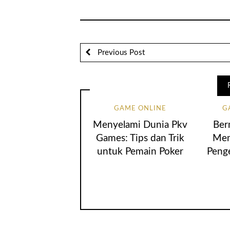
Previous Post
GAME ONLINE
G
Menyelami Dunia Pkv
Ber
Games: Tips dan Trik
Mem
untuk Pemain Poker
Peng