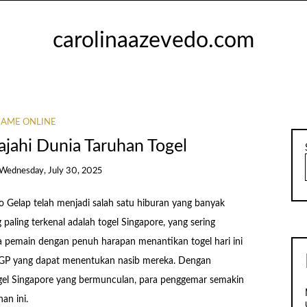
carolinaazevedo.com
AME ONLINE
ajahi Dunia Taruhan Togel
Wednesday, July 30, 2025
o Gelap telah menjadi salah satu hiburan yang banyak
 paling terkenal adalah togel Singapore, yang sering
ara pemain dengan penuh harapan menantikan togel hari ini
SGP yang dapat menentukan nasib mereka. Dengan
ogel Singapore yang bermunculan, para penggemar semakin
an ini.