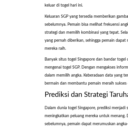
keluar di togel hari ini.
Keluaran SGP yang tersedia memberikan gambar
sebelumnya. Pemain bisa melihat frekuensi a
strategi dan memilih kombinasi yang tepat. Sel
yang pernah diberikan, sehingga pemain dapat 
mereka raih.
Banyak situs togel Singapore dan bandar togel 
mengenai togel SGP. Dengan mengakses informa
dalam memilih angka. Keberadaan data yang te
bermain dan membantu pemain meraih sukses d
Prediksi dan Strategi Taru
Dalam dunia togel Singapore, prediksi menjadi s
meningkatkan peluang mereka untuk menang. D
sebelumnya, pemain dapat merumuskan angka-a