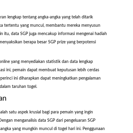
an lengkap tentang angka-angka yang telah ditarik
ngka tertentu yang muncul, membantu mereka menyusun
ain itu, data SGP juga mencakup informasi mengenai hadiah
menyaksikan berapa besar SGP prize yang berpotensi
online yang menyediakan statistik dan data lengkap
si ini, pemain dapat membuat keputusan lebih cerdas
rperinci ini diharapkan dapat meningkatkan pengalaman
alam taruhan togel.
han
alah satu aspek krusial bagi para pemain yang ingin
engan menganalisis data SGP dari pengeluaran SGP
ngka yang mungkin muncul di togel hari ini. Penggunaan