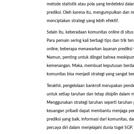
metode statistik atau pola yang terdeteksi dala
prediksi. Oleh karena itu, mengumpulkan dan m
menciptakan strategi yang lebih efektif.
Selain itu, keberadaan komunitas online di situ
Para pemain sering kali berbagi tips dan trik te
online, beberapa menawarkan layanan prediks
Namun, penting untuk diingat bahwa meskipun 
kemenangan. Maka, membuat keputusan berdasar
komunitas bisa menjadi strategi yang sangat be
Terakhir, pengelolaan bankroll merupakan pend
untuk setiap taruhan dan tetap disiplin dalam 
Menggunakan strategi taruhan seperti taruhan p
keuangan pribadi dapat membantu menjaga p
prediksi yang baik, informasi dari komunitas, d
percaya diri dalam menjelajahi dunia togel SGP.