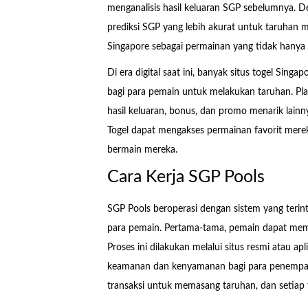
menganalisis hasil keluaran SGP sebelumnya. 
prediksi SGP yang lebih akurat untuk taruhan me
Singapore sebagai permainan yang tidak hanya 
Di era digital saat ini, banyak situs togel Si
bagi para pemain untuk melakukan taruhan. Plat
hasil keluaran, bonus, dan promo menarik lainn
Togel dapat mengakses permainan favorit mere
bermain mereka.
Cara Kerja SGP Pools
SGP Pools beroperasi dengan sistem yang terin
para pemain. Pertama-tama, pemain dapat mem
Proses ini dilakukan melalui situs resmi atau a
keamanan dan kenyamanan bagi para penempat t
transaksi untuk memasang taruhan, dan setiap 