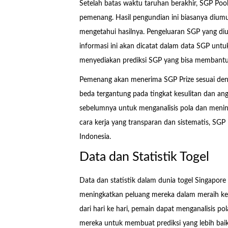
Setelah batas waktu taruhan berakhir, SGP P
pemenang. Hasil pengundian ini biasanya diumu
mengetahui hasilnya. Pengeluaran SGP yang d
informasi ini akan dicatat dalam data SGP untuk
menyediakan prediksi SGP yang bisa membantu
Pemenang akan menerima SGP Prize sesuai deng
beda tergantung pada tingkat kesulitan dan an
sebelumnya untuk menganalisis pola dan menin
cara kerja yang transparan dan sistematis, SGP
Indonesia.
Data dan Statistik Togel
Data dan statistik dalam dunia togel Singapore
meningkatkan peluang mereka dalam meraih k
dari hari ke hari, pemain dapat menganalisis po
mereka untuk membuat prediksi yang lebih bai