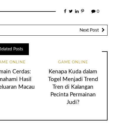
0
Next Post
Related Posts
AME ONLINE
GAME ONLINE
main Cerdas:
Kenapa Kuda dalam
ahami Hasil
Togel Menjadi Trend
eluaran Macau
Tren di Kalangan
Pecinta Permainan
Judi?