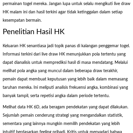
permainan togel mereka. Jangan lupa untuk selalu mengikuti live draw
HK malam ini dan hasil terkini agar tidak ketinggalan dalam setiap
kesempatan bermain.
Penelitian Hasil HK
Keluaran HK senantiasa jadi topik panas di kalangan penggemar togel.
Informasi terkini dari live draw HK menunjukkan pola tertentu yang
dapat dianalisis untuk memprediksi hasil di masa mendatang. Melalui
melihat pola angka yang muncul dalam beberapa draw terakhir,
pemain dapat membuat keputusan yang lebih baik dalam memasang
taruhan mereka. Ini meliputi analisis frekuensi angka, kombinasi yang
banyak tampil, serta repetisi angka dalam periode tertentu.
Melihat data HK 6D, ada beragam pendekatan yang dapat dilakukan.
Sejumlah pemain cenderung strategi yang mengandalkan statistik,
sementara yang lainnya mungkin memilih pendekatan yang lebih
intuitif berdasarkan feeling pribadi. Kritis untuk menyadari bahwa