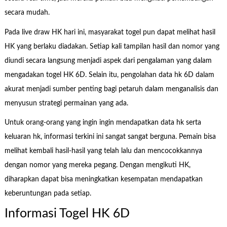
secara mudah.
Pada live draw HK hari ini, masyarakat togel pun dapat melihat hasil
HK yang berlaku diadakan. Setiap kali tampilan hasil dan nomor yang
diundi secara langsung menjadi aspek dari pengalaman yang dalam
mengadakan togel HK 6D. Selain itu, pengolahan data hk 6D dalam
akurat menjadi sumber penting bagi petaruh dalam menganalisis dan
menyusun strategi permainan yang ada.
Untuk orang-orang yang ingin ingin mendapatkan data hk serta
keluaran hk, informasi terkini ini sangat sangat berguna. Pemain bisa
melihat kembali hasil-hasil yang telah lalu dan mencocokkannya
dengan nomor yang mereka pegang. Dengan mengikuti HK,
diharapkan dapat bisa meningkatkan kesempatan mendapatkan
keberuntungan pada setiap.
Informasi Togel HK 6D