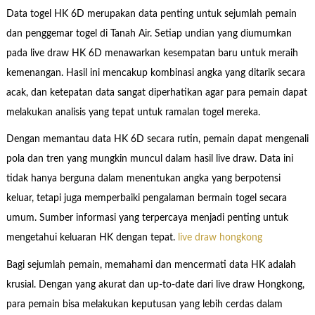
Data togel HK 6D merupakan data penting untuk sejumlah pemain
dan penggemar togel di Tanah Air. Setiap undian yang diumumkan
pada live draw HK 6D menawarkan kesempatan baru untuk meraih
kemenangan. Hasil ini mencakup kombinasi angka yang ditarik secara
acak, dan ketepatan data sangat diperhatikan agar para pemain dapat
melakukan analisis yang tepat untuk ramalan togel mereka.
Dengan memantau data HK 6D secara rutin, pemain dapat mengenali
pola dan tren yang mungkin muncul dalam hasil live draw. Data ini
tidak hanya berguna dalam menentukan angka yang berpotensi
keluar, tetapi juga memperbaiki pengalaman bermain togel secara
umum. Sumber informasi yang terpercaya menjadi penting untuk
mengetahui keluaran HK dengan tepat.
live draw hongkong
Bagi sejumlah pemain, memahami dan mencermati data HK adalah
krusial. Dengan yang akurat dan up-to-date dari live draw Hongkong,
para pemain bisa melakukan keputusan yang lebih cerdas dalam