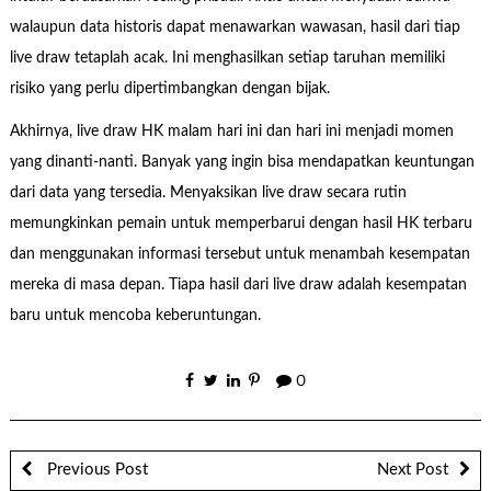
walaupun data historis dapat menawarkan wawasan, hasil dari tiap
live draw tetaplah acak. Ini menghasilkan setiap taruhan memiliki
risiko yang perlu dipertimbangkan dengan bijak.
Akhirnya, live draw HK malam hari ini dan hari ini menjadi momen
yang dinanti-nanti. Banyak yang ingin bisa mendapatkan keuntungan
dari data yang tersedia. Menyaksikan live draw secara rutin
memungkinkan pemain untuk memperbarui dengan hasil HK terbaru
dan menggunakan informasi tersebut untuk menambah kesempatan
mereka di masa depan. Tiapa hasil dari live draw adalah kesempatan
baru untuk mencoba keberuntungan.
0
Previous Post
Next Post