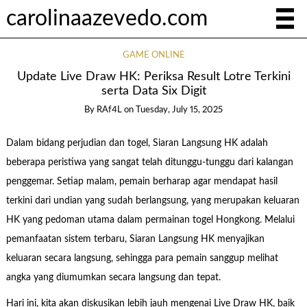
carolinaazevedo.com
GAME ONLINE
Update Live Draw HK: Periksa Result Lotre Terkini
serta Data Six Digit
By
RAf4L
on
Tuesday, July 15, 2025
Dalam bidang perjudian dan togel, Siaran Langsung HK adalah
beberapa peristiwa yang sangat telah ditunggu-tunggu dari kalangan
penggemar. Setiap malam, pemain berharap agar mendapat hasil
terkini dari undian yang sudah berlangsung, yang merupakan keluaran
HK yang pedoman utama dalam permainan togel Hongkong. Melalui
pemanfaatan sistem terbaru, Siaran Langsung HK menyajikan
keluaran secara langsung, sehingga para pemain sanggup melihat
angka yang diumumkan secara langsung dan tepat.
Hari ini, kita akan diskusikan lebih jauh mengenai Live Draw HK, baik