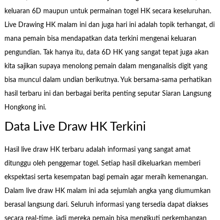
keluaran 6D maupun untuk permainan togel HK secara keseluruhan.
Live Drawing HK malam ini dan juga hari ini adalah topik terhangat, di
mana pemain bisa mendapatkan data terkini mengenai keluaran
pengundian. Tak hanya itu, data 6D HK yang sangat tepat juga akan
kita sajikan supaya menolong pemain dalam menganalisis digit yang
bisa muncul dalam undian berikutnya. Yuk bersama-sama perhatikan
hasil terbaru ini dan berbagai berita penting seputar Siaran Langsung
Hongkong ini.
Data Live Draw HK Terkini
Hasil live draw HK terbaru adalah informasi yang sangat amat
ditunggu oleh penggemar togel. Setiap hasil dikeluarkan memberi
ekspektasi serta kesempatan bagi pemain agar meraih kemenangan.
Dalam live draw HK malam ini ada sejumlah angka yang diumumkan
berasal langsung dari. Seluruh informasi yang tersedia dapat diakses
secara real-time, jadi mereka pemain bisa mengikuti perkembangan