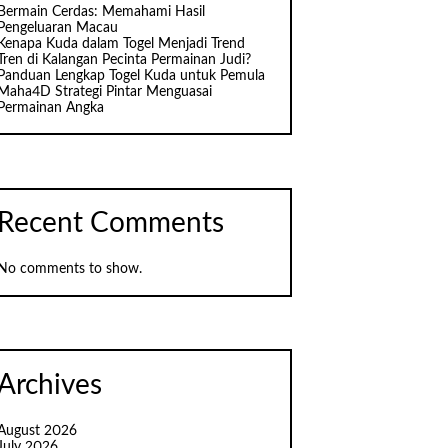
Bermain Cerdas: Memahami Hasil
Pengeluaran Macau
Kenapa Kuda dalam Togel Menjadi Trend
Tren di Kalangan Pecinta Permainan Judi?
Panduan Lengkap Togel Kuda untuk Pemula
Maha4D Strategi Pintar Menguasai
Permainan Angka
Recent Comments
No comments to show.
Archives
August 2026
July 2026