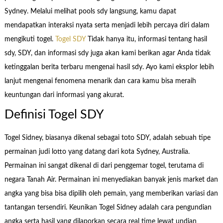
Sydney. Melalui melihat pools sdy langsung, kamu dapat
mendapatkan interaksi nyata serta menjadi lebih percaya diri dalam
mengikuti togel.
Togel SDY
Tidak hanya itu, informasi tentang hasil
sdy, SDY, dan informasi sdy juga akan kami berikan agar Anda tidak
ketinggalan berita terbaru mengenai hasil sdy. Ayo kami eksplor lebih
lanjut mengenai fenomena menarik dan cara kamu bisa meraih
keuntungan dari informasi yang akurat.
Definisi Togel SDY
Togel Sidney, biasanya dikenal sebagai toto SDY, adalah sebuah tipe
permainan judi lotto yang datang dari kota Sydney, Australia.
Permainan ini sangat dikenal di dari penggemar togel, terutama di
negara Tanah Air. Permainan ini menyediakan banyak jenis market dan
angka yang bisa bisa dipilih oleh pemain, yang memberikan variasi dan
tantangan tersendiri. Keunikan Togel Sidney adalah cara pengundian
angka serta hasil yang dilaporkan secara real time lewat undian