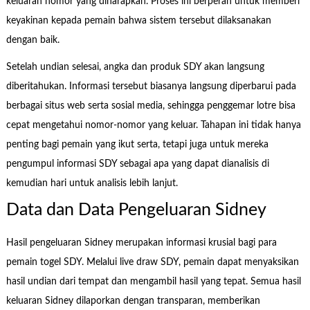
keluaran nomor yang diharapkan. Proses ini berperan untuk memberi
keyakinan kepada pemain bahwa sistem tersebut dilaksanakan
dengan baik.
Setelah undian selesai, angka dan produk SDY akan langsung
diberitahukan. Informasi tersebut biasanya langsung diperbarui pada
berbagai situs web serta sosial media, sehingga penggemar lotre bisa
cepat mengetahui nomor-nomor yang keluar. Tahapan ini tidak hanya
penting bagi pemain yang ikut serta, tetapi juga untuk mereka
pengumpul informasi SDY sebagai apa yang dapat dianalisis di
kemudian hari untuk analisis lebih lanjut.
Data dan Data Pengeluaran Sidney
Hasil pengeluaran Sidney merupakan informasi krusial bagi para
pemain togel SDY. Melalui live draw SDY, pemain dapat menyaksikan
hasil undian dari tempat dan mengambil hasil yang tepat. Semua hasil
keluaran Sidney dilaporkan dengan transparan, memberikan