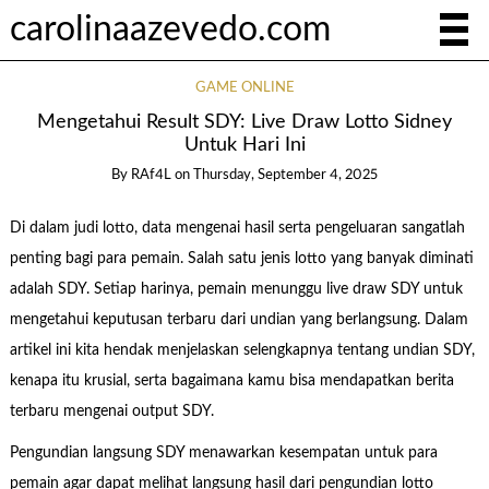
carolinaazevedo.com
GAME ONLINE
Mengetahui Result SDY: Live Draw Lotto Sidney
Untuk Hari Ini
By
RAf4L
on
Thursday, September 4, 2025
Di dalam judi lotto, data mengenai hasil serta pengeluaran sangatlah
penting bagi para pemain. Salah satu jenis lotto yang banyak diminati
adalah SDY. Setiap harinya, pemain menunggu live draw SDY untuk
mengetahui keputusan terbaru dari undian yang berlangsung. Dalam
artikel ini kita hendak menjelaskan selengkapnya tentang undian SDY,
kenapa itu krusial, serta bagaimana kamu bisa mendapatkan berita
terbaru mengenai output SDY.
Pengundian langsung SDY menawarkan kesempatan untuk para
pemain agar dapat melihat langsung hasil dari pengundian lotto