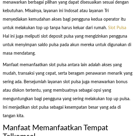
menawarkan berbagai pilihan yang dapat disesuaikan sesuai dengan
kebutuhan. Misalnya, layanan ini Indosat atau layanan Tri
menyediakan kemudahan akses bagi pengguna kedua operator itu
untuk melakukan top up tanpa harus keluar dari rumah.
Slot Pulsa
Hal ini juga meliputi slot deposit pulsa yang mengizinkan pengguna
untuk menyimpan saldo pulsa pada akun mereka untuk digunakan di
masa mendatang.
Manfaat memanfaatkan slot pulsa antara lain adalah akses yang
mudah, transaksi yang cepat, serta beragam penawaran menarik yang
sering ada. Bersejumlah layanan slot pulsa juga menawarkan bonus
atau diskon tertentu, yang membuatnya sebagai opsi yang
menguntungkan bagi pengguna yang sering melakukan top up pulsa.
Ini menjadikan slot pulsa sebagai kesempatan besar yang ada di
tangan kita.
Manfaat Memanfaatkan Tempat