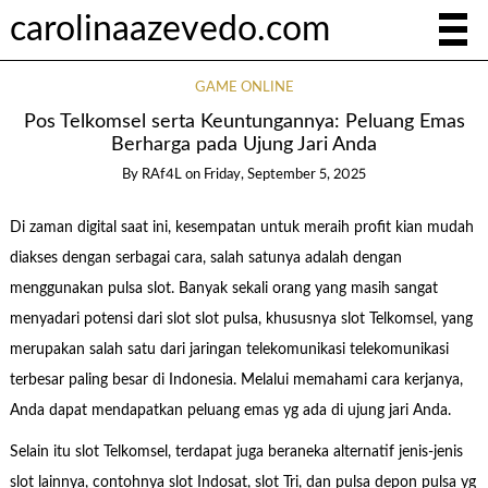
carolinaazevedo.com
GAME ONLINE
Pos Telkomsel serta Keuntungannya: Peluang Emas
Berharga pada Ujung Jari Anda
By
RAf4L
on
Friday, September 5, 2025
Di zaman digital saat ini, kesempatan untuk meraih profit kian mudah
diakses dengan serbagai cara, salah satunya adalah dengan
menggunakan pulsa slot. Banyak sekali orang yang masih sangat
menyadari potensi dari slot slot pulsa, khususnya slot Telkomsel, yang
merupakan salah satu dari jaringan telekomunikasi telekomunikasi
terbesar paling besar di Indonesia. Melalui memahami cara kerjanya,
Anda dapat mendapatkan peluang emas yg ada di ujung jari Anda.
Selain itu slot Telkomsel, terdapat juga beraneka alternatif jenis-jenis
slot lainnya, contohnya slot Indosat, slot Tri, dan pulsa depon pulsa yg