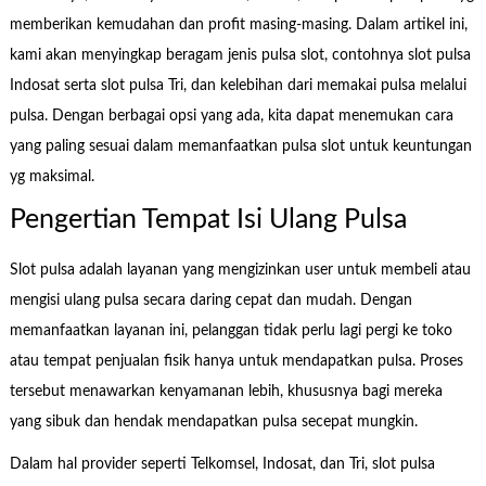
memberikan kemudahan dan profit masing-masing. Dalam artikel ini,
kami akan menyingkap beragam jenis pulsa slot, contohnya slot pulsa
Indosat serta slot pulsa Tri, dan kelebihan dari memakai pulsa melalui
pulsa. Dengan berbagai opsi yang ada, kita dapat menemukan cara
yang paling sesuai dalam memanfaatkan pulsa slot untuk keuntungan
yg maksimal.
Pengertian Tempat Isi Ulang Pulsa
Slot pulsa adalah layanan yang mengizinkan user untuk membeli atau
mengisi ulang pulsa secara daring cepat dan mudah. Dengan
memanfaatkan layanan ini, pelanggan tidak perlu lagi pergi ke toko
atau tempat penjualan fisik hanya untuk mendapatkan pulsa. Proses
tersebut menawarkan kenyamanan lebih, khususnya bagi mereka
yang sibuk dan hendak mendapatkan pulsa secepat mungkin.
Dalam hal provider seperti Telkomsel, Indosat, dan Tri, slot pulsa