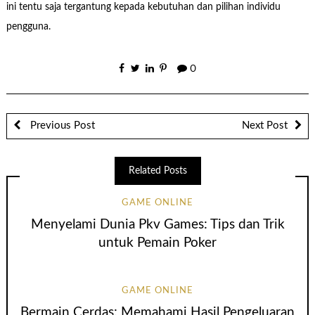
ini tentu saja tergantung kepada kebutuhan dan pilihan individu
pengguna.
0
Previous Post
Next Post
Related Posts
GAME ONLINE
Menyelami Dunia Pkv Games: Tips dan Trik
untuk Pemain Poker
GAME ONLINE
Bermain Cerdas: Memahami Hasil Pengeluaran