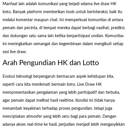
Manfaat lain adalah komunikasi yang terjadi selama live draw HK
lotto. Banyak platform memberikan tools untuk berinteraksi, baik itu
melalui komentar maupun chat. Ini memperkuat komunitas di antara
pemain dan pecinta, di tempat mereka dapat berbagi nasihat, prediksi,
dan dukungan satu sama lain ketika berpartisipasi undian. Komunitas
ini meningkatkan semangat dan kegembiraan dalam mengikuti setiap
sesi live draw.
Arah Pengundian HK dan Lotto
Evolusi teknologi berpengaruh bermacam aspek kehidupan kita,
seperti cara kita menikmati bermain lotto. Live Draw HK
mempresentasikan pengalaman yang lebih partisipatif dan terbuka,
agar pemain dapat melihat hasil realtime. Kondisi ini tidak hanya
menambah keyakinan terhadap proses pengundian, tetapi juga
menciptakan atmosfer yang lebih seru bagi para pemain. Dengan
adanya akses real-time ke hasil, perjudian menjadi lebih mengasyikkan