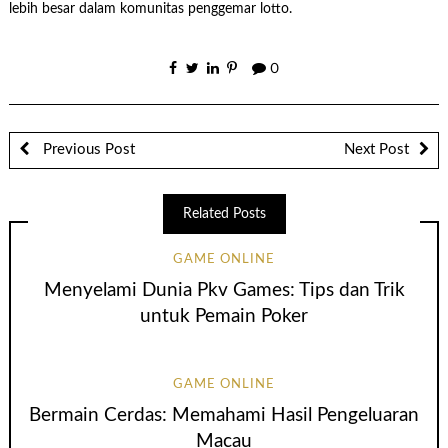
lebih besar dalam komunitas penggemar lotto.
0
Previous Post
Next Post
Related Posts
GAME ONLINE
Menyelami Dunia Pkv Games: Tips dan Trik
untuk Pemain Poker
GAME ONLINE
Bermain Cerdas: Memahami Hasil Pengeluaran
Macau