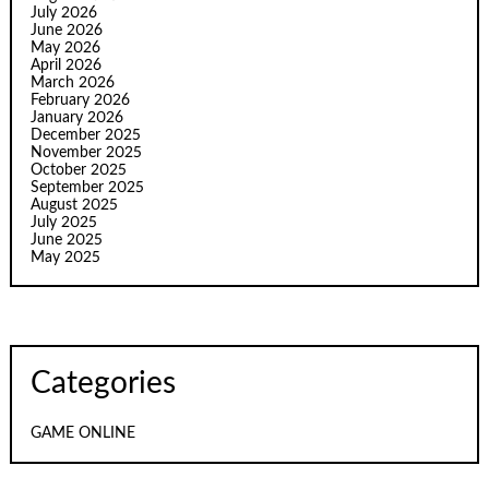
July 2026
June 2026
May 2026
April 2026
March 2026
February 2026
January 2026
December 2025
November 2025
October 2025
September 2025
August 2025
July 2025
June 2025
May 2025
Categories
GAME ONLINE