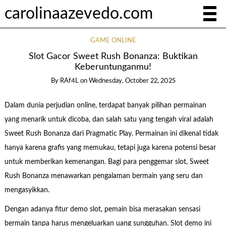
carolinaazevedo.com
GAME ONLINE
Slot Gacor Sweet Rush Bonanza: Buktikan
Keberuntunganmu!
By
RAf4L
on
Wednesday, October 22, 2025
Dalam dunia perjudian online, terdapat banyak pilihan permainan
yang menarik untuk dicoba, dan salah satu yang tengah viral adalah
Sweet Rush Bonanza dari Pragmatic Play. Permainan ini dikenal tidak
hanya karena grafis yang memukau, tetapi juga karena potensi besar
untuk memberikan kemenangan. Bagi para penggemar slot, Sweet
Rush Bonanza menawarkan pengalaman bermain yang seru dan
mengasyikkan.
Dengan adanya fitur demo slot, pemain bisa merasakan sensasi
bermain tanpa harus mengeluarkan uang sungguhan. Slot demo ini