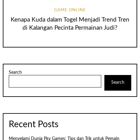
GAME ONLINE
Kenapa Kuda dalam Togel Menjadi Trend Tren
di Kalangan Pecinta Permainan Judi?
Search
Search
Recent Posts
Menyelami Dunia Pkv Games: Tips dan Trik untuk Pemain