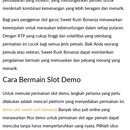
pembayaran yang inovatif, yang memungkinkan pemain untuk
menikmati kombinasi kemenangan yang lebih beragam dan menarik.
Bagi para penggemar slot gacor, Sweet Rush Bonanza menawarkan
kesempatan untuk merasakan keberuntungan dalam setiap putaran.
Dengan RTP yang cukup tinggi dan volatilitas yang seimbang,
permainan ini cocok bagi semua jenis pemain. Baik Anda seorang
pemula atau veteran, Sweet Rush Bonanza dapat memberikan
pengalaman bermain yang memuaskan dan peluang menang yang
menarik.
Cara Bermain Slot Demo
Untuk memulai permainan slot demo, langkah pertama yang perlu
dilakukan adalah mencari platform yang menyediakan permainan ini.
demo slot sweet rush bonanza
Banyak situs judi online yang
menawarkan fitur demo untuk permainan slot agar pemain dapat
mencoba tanpa harus mempertaruhkan uang nyata. Pilihlah situs