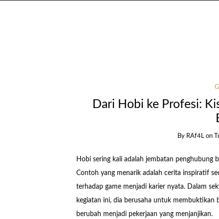
G
Dari Hobi ke Profesi: K
By
RAf4L
on
T
Hobi sering kali adalah jembatan penghubung ba
Contoh yang menarik adalah cerita inspiratif 
terhadap game menjadi karier nyata. Dalam se
kegiatan ini, dia berusaha untuk membuktikan
berubah menjadi pekerjaan yang menjanjikan.