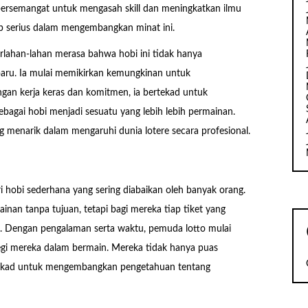
rsemangat untuk mengasah skill dan meningkatkan ilmu
ahap serius dalam mengembangkan minat ini.
rlahan-lahan merasa bahwa hobi ini tidak hanya
baru. Ia mulai memikirkan kemungkinan untuk
an kerja keras dan komitmen, ia bertekad untuk
ebagai hobi menjadi sesuatu yang lebih lebih permainan.
g menarik dalam mengaruhi dunia lotere secara profesional.
 hobi sederhana yang sering diabaikan oleh banyak orang.
ainan tanpa tujuan, tetapi bagi mereka tiap tiket yang
. Dengan pengalaman serta waktu, pemuda lotto mulai
tegi mereka dalam bermain. Mereka tidak hanya puas
rtekad untuk mengembangkan pengetahuan tentang