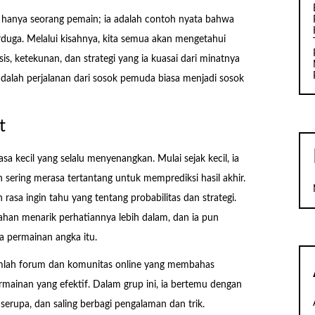
 hanya seorang pemain; ia adalah contoh nyata bahwa
rduga. Melalui kisahnya, kita semua akan mengetahui
s, ketekunan, dan strategi yang ia kuasai dari minatnya
adalah perjalanan dari sosok pemuda biasa menjadi sosok
t
sa kecil yang selalu menyenangkan. Mulai sejak kecil, ia
sering merasa tertantang untuk memprediksi hasil akhir.
asa ingin tahu yang tentang probabilitas dan strategi.
ahan menarik perhatiannya lebih dalam, dan ia pun
a permainan angka itu.
umlah forum dan komunitas online yang membahas
mainan yang efektif. Dalam grup ini, ia bertemu dengan
serupa, dan saling berbagi pengalaman dan trik.