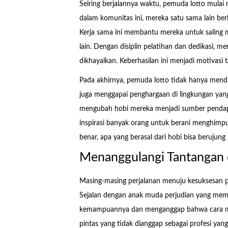
Seiring berjalannya waktu, pemuda lotto mula
dalam komunitas ini, mereka satu sama lain berb
Kerja sama ini membantu mereka untuk saling
lain. Dengan disiplin pelatihan dan dedikasi, 
dikhayalkan. Keberhasilan ini menjadi motivasi
Pada akhirnya, pemuda lotto tidak hanya menda
juga menggapai penghargaan di lingkungan yang
mengubah hobi mereka menjadi sumber pendapa
inspirasi banyak orang untuk berani menghim
benar, apa yang berasal dari hobi bisa berujun
Menanggulangi Tantangan 
Masing-masing perjalanan menuju kesuksesan 
Sejalan dengan anak muda perjudian yang memu
kemampuannya dan menganggap bahwa cara mend
pintas yang tidak dianggap sebagai profesi ya