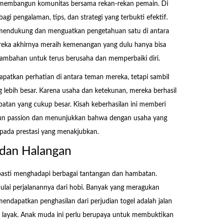
i membangun komunitas bersama rekan-rekan pemain. Di
agi pengalaman, tips, dan strategi yang terbukti efektif.
 mendukung dan menguatkan pengetahuan satu di antara
mereka akhirnya meraih kemenangan yang dulu hanya bisa
 tambahan untuk terus berusaha dan memperbaiki diri.
patkan perhatian di antara teman mereka, tetapi sambil
 lebih besar. Karena usaha dan ketekunan, mereka berhasil
tan yang cukup besar. Kisah keberhasilan ini memberi
pun passion dan menunjukkan bahwa dengan usaha yang
g pada prestasi yang menakjubkan.
dan Halangan
pasti menghadapi berbagai tantangan dan hambatan.
lai perjalanannya dari hobi. Banyak yang meragukan
apatkan penghasilan dari perjudian togel adalah jalan
ng layak. Anak muda ini perlu berupaya untuk membuktikan