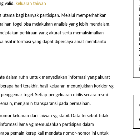
g valid.
keluaran taiwan
kus utama bagi banyak partisipan. Melalui memperhatikan
inan togel bisa melakukan analisis yang lebih mendalam.
ciptakan perkiraan yang akurat serta memaksimalkan
nya asal informasi yang dapat dipercaya amat membantu
ate dalam rutin untuk menyediakan informasi yang akurat
berapa hari terakhir, hasil keluaran menunjukkan koridor yg
penggemar togel. Setiap pengeluaran dirilis secara resmi
h pemain, menjamin transparansi pada permainan.
omor keluaran dari Taiwan yg stabil. Data tersebut tidak
 informasi lama yg memudahkan partisipan dalam
erapa pemain kerap kali mendata nomor-nomor ini untuk