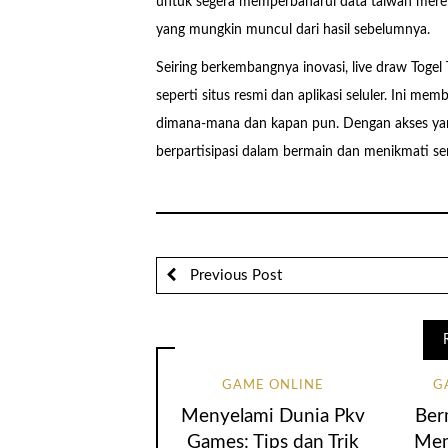
untuk segera memperbaharui data taiwan mereka
yang mungkin muncul dari hasil sebelumnya.
Seiring berkembangnya inovasi, live draw Togel 
seperti situs resmi dan aplikasi seluler. Ini 
dimana-mana dan kapan pun. Dengan akses yang
berpartisipasi dalam bermain dan menikmati sem
Previous Post
GAME ONLINE
G
Menyelami Dunia Pkv
Ber
Games: Tips dan Trik
Mem