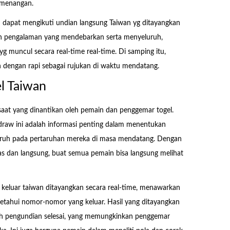
menangan.
an dapat mengikuti undian langsung Taiwan yg ditayangkan
kan pengalaman yang mendebarkan serta menyeluruh,
 muncul secara real-time real-time. Di samping itu,
n dengan rapi sebagai rujukan di waktu mendatang.
l Taiwan
aat yang dinantikan oleh pemain dan penggemar togel.
 draw ini adalah informasi penting dalam menentukan
aruh pada pertaruhan mereka di masa mendatang. Dengan
elas dan langsung, buat semua pemain bisa langsung melihat
ng keluar taiwan ditayangkan secara real-time, menawarkan
tahui nomor-nomor yang keluar. Hasil yang ditayangkan
ah pengundian selesai, yang memungkinkan penggemar