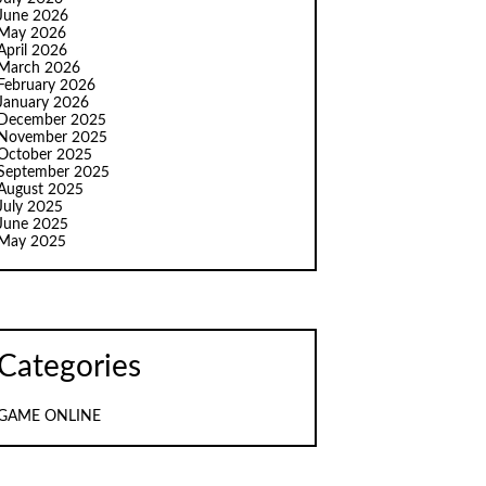
June 2026
May 2026
April 2026
March 2026
February 2026
January 2026
December 2025
November 2025
October 2025
September 2025
August 2025
July 2025
June 2025
May 2025
Categories
GAME ONLINE