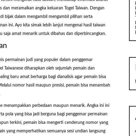
s dan meramalkan angka keluaran Togel Taiwan. Dengan
di bijak dalam mengambil mengambil pilihan serta
 ini. Ayo kita simak lebih lanjut mengenai hasil taiwan
tentu saja amat menarik untuk dibahas dan diperbincangkan.
an
enis permainan judi yang populer dalam penggemar
ogel Taiwanese diharapkan oleh sejumlah pemain dan
ling baru amat berharga bagi dianalisis agar pemain bisa
. Melalui nomor hasil maupun presisi, pemain bisa menambah
.
ese menampakkan perbedaan maupun menarik. Angka ini ini
ta pola yang bisa jadi berguna bagi penggemar permainan
pun terkini, pemain bisa mengerti cenderung nomor yang
emain yang memperhatikan semuanya sesi undian langsung