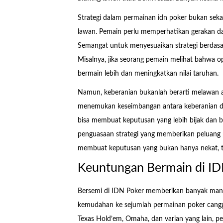
Strategi dalam permainan idn poker bukan seka
lawan. Pemain perlu memperhatikan gerakan dan
Semangat untuk menyesuaikan strategi berdasar
Misalnya, jika seorang pemain melihat bahwa 
bermain lebih dan meningkatkan nilai taruhan.
Namun, keberanian bukanlah berarti melawan ak
menemukan keseimbangan antara keberanian dan
bisa membuat keputusan yang lebih bijak dan b
penguasaan strategi yang memberikan peluang p
membuat keputusan yang bukan hanya nekat, te
Keuntungan Bermain di ID
Bersemi di IDN Poker memberikan banyak manf
kemudahan ke sejumlah permainan poker canggi
Texas Hold’em, Omaha, dan varian yang lain, 