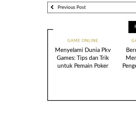
Previous Post
GAME ONLINE
G
Menyelami Dunia Pkv
Ber
Games: Tips dan Trik
Mem
untuk Pemain Poker
Peng