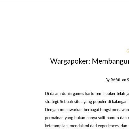
G
Wargapoker: Membangun 
By
RAf4L
on
S
Di dalam dunia games kartu remi, poker telah j
strategi. Sebuah situs yang populer di kalang
Dengan menawarkan berbagai fungsi menawan s
permainan yang bukan hanya sulit namun dan m
keterampilan, mendalami dari experiences, da