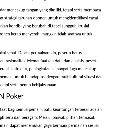
dar mencakup tangan yang dimiliki, tetapi serta membaca
 strategi taruhan oponen untuk mengidentifikasi cacat.
kan kondisi yang berubah di tabel sungguh krusial.
oponen kerap menyerah, mungkin telah saatnya untuk
al sehat. Dalam permainan idn, peserta harus
 rasionalitas. Memanfaatkan data dan analisis, peserta
erani. Untuk itu, peningkatan semangat juga mencakup
emain untuk beradaptasi dengan multikultural situasi dan
tapi serta penuh kebijaksanaan.
N Poker
aat bagi semua pemain. Satu keuntungan terbesar adalah
h seru dan beragam. Melalui banyak pilihan termasuk
pemain dapat menemukan gaya bermain permainan sesuai