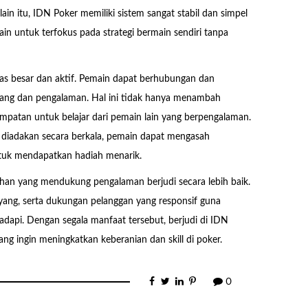
ain itu, IDN Poker memiliki sistem sangat stabil dan simpel
untuk terfokus pada strategi bermain sendiri tanpa
tas besar dan aktif. Pemain dapat berhubungan dan
akang dan pengalaman. Hal ini tidak hanya menambah
mpatan untuk belajar dari pemain lain yang berpengalaman.
 diadakan secara berkala, pemain dapat mengasah
tuk mendapatkan hadiah menarik.
han yang mendukung pengalaman berjudi secara lebih baik.
ang, serta dukungan pelanggan yang responsif guna
api. Dengan segala manfaat tersebut, berjudi di IDN
ang ingin meningkatkan keberanian dan skill di poker.
0