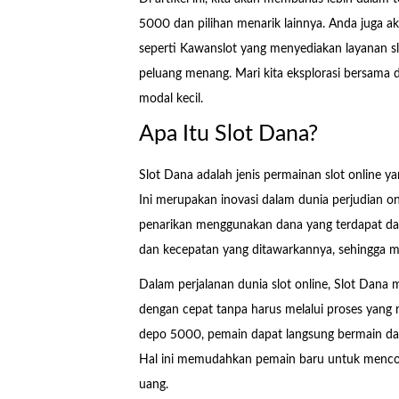
5000 dan pilihan menarik lainnya. Anda juga a
seperti Kawanslot yang menyediakan layanan sl
peluang menang. Mari kita eksplorasi bersam
modal kecil.
Apa Itu Slot Dana?
Slot Dana adalah jenis permainan slot online 
Ini merupakan inovasi dalam dunia perjudian o
penarikan menggunakan dana yang terdapat dal
dan kecepatan yang ditawarkannya, sehingga me
Dalam perjalanan dunia slot online, Slot Dana m
dengan cepat tanpa harus melalui proses yang r
depo 5000, pemain dapat langsung bermain d
Hal ini memudahkan pemain baru untuk menco
uang.