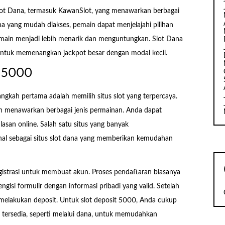
Slot Dana, termasuk KawanSlot, yang menawarkan berbagai
ana yang mudah diakses, pemain dapat menjelajahi pilihan
ain menjadi lebih menarik dan menguntungkan. Slot Dana
tuk memenangkan jackpot besar dengan modal kecil.
t 5000
ngkah pertama adalah memilih situs slot yang terpercaya.
 dan menawarkan berbagai jenis permainan. Anda dapat
asan online. Salah satu situs yang banyak
nal sebagai situs slot dana yang memberikan kemudahan
egistrasi untuk membuat akun. Proses pendaftaran biasanya
isi formulir dengan informasi pribadi yang valid. Setelah
h melakukan deposit. Untuk slot deposit 5000, Anda cukup
tersedia, seperti melalui dana, untuk memudahkan