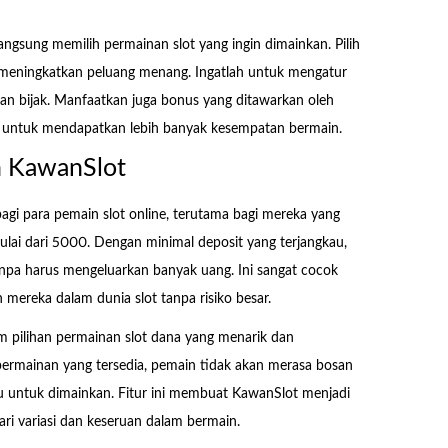
angsung memilih permainan slot yang ingin dimainkan. Pilih
 meningkatkan peluang menang. Ingatlah untuk mengatur
an bijak. Manfaatkan juga bonus yang ditawarkan oleh
a, untuk mendapatkan lebih banyak kesempatan bermain.
 KawanSlot
i para pemain slot online, terutama bagi mereka yang
lai dari 5000. Dengan minimal deposit yang terjangkau,
pa harus mengeluarkan banyak uang. Ini sangat cocok
ereka dalam dunia slot tanpa risiko besar.
m pilihan permainan slot dana yang menarik dan
ermainan yang tersedia, pemain tidak akan merasa bosan
 untuk dimainkan. Fitur ini membuat KawanSlot menjadi
ari variasi dan keseruan dalam bermain.