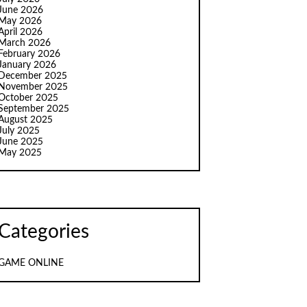
June 2026
May 2026
April 2026
March 2026
February 2026
January 2026
December 2025
November 2025
October 2025
September 2025
August 2025
July 2025
June 2025
May 2025
Categories
GAME ONLINE