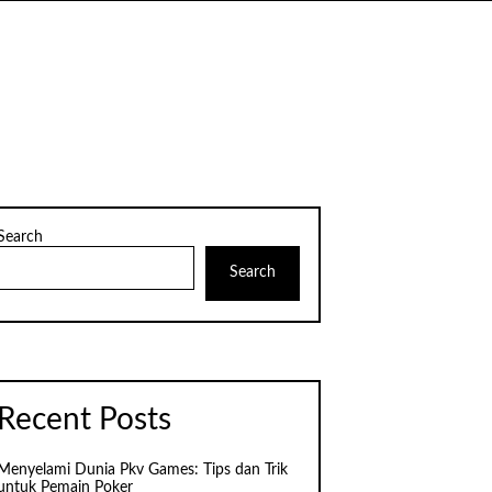
Search
Search
Recent Posts
Menyelami Dunia Pkv Games: Tips dan Trik
untuk Pemain Poker