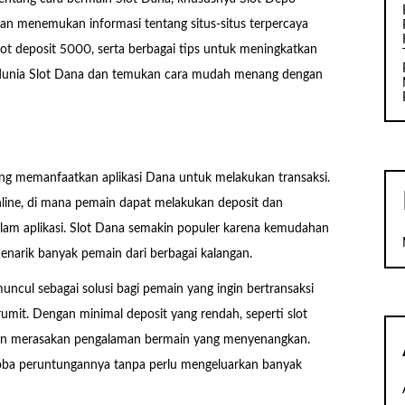
kan menemukan informasi tentang situs-situs terpercaya
ot deposit 5000, serta berbagai tips untuk meningkatkan
a dunia Slot Dana dan temukan cara mudah menang dengan
yang memanfaatkan aplikasi Dana untuk melakukan transaksi.
nline, di mana pemain dapat melakukan deposit dan
am aplikasi. Slot Dana semakin populer karena kemudahan
narik banyak pemain dari berbagai kalangan.
uncul sebagai solusi bagi pemain yang ingin bertransaksi
umit. Dengan minimal deposit yang rendah, seperti slot
an merasakan pengalaman bermain yang menyenangkan.
ba peruntungannya tanpa perlu mengeluarkan banyak