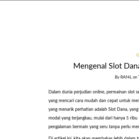
G
Mengenal Slot Dan
By
RAf4L
on
Dalam dunia perjudian online, permainan slot 
yang mencari cara mudah dan cepat untuk mend
yang menarik perhatian adalah Slot Dana, ya
modal yang terjangkau, mulai dari hanya 5 rib
pengalaman bermain yang seru tanpa perlu me
Di artikel ini, kita akan membahas lebih dalam