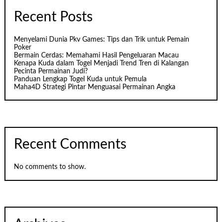
Recent Posts
Menyelami Dunia Pkv Games: Tips dan Trik untuk Pemain
Poker
Bermain Cerdas: Memahami Hasil Pengeluaran Macau
Kenapa Kuda dalam Togel Menjadi Trend Tren di Kalangan
Pecinta Permainan Judi?
Panduan Lengkap Togel Kuda untuk Pemula
Maha4D Strategi Pintar Menguasai Permainan Angka
Recent Comments
No comments to show.