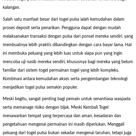
kalangan.
Salah satu manfaat besar dari togel pulsa ialah kemudahan dalam
proses deposit serta penarikan. Pengguna dapat dengan mudah
melaksanakan transaksi dengan pulsa dari ponsel mereka sendiri, yang
membuatnya lebih praktis dibandingkan dengan cara bayar lama. Hal
ini membuka peluang yang lebih luas untuk siapa pun yang ingin
mencoba uji nasib mereka sendiri, khususnya bagi mereka yang belum
familiar dari sistem togel permainan togel yang lebih kompleks.
Kombinasi antara kemudahan akses serta pengembangan teknologi
menjadikan togel pulsa semakin populer.
Meski begitu, sangat penting bagi pemain untuk senantiasa waspada
serta memanage risiko dengan bijak. Meski Kembali Togel
menawarkan tempat yang terpercaya dan aman, kesadaran dan
pengetahuan mengenai permainan ini masih diperlukan. Menggali
peluang dari togel pulsa bukan sekadar mengenai taruhan, tetapi juga