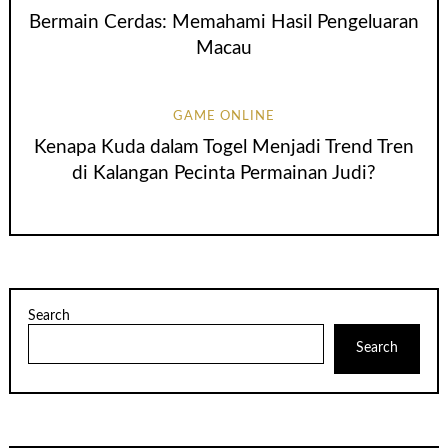
Bermain Cerdas: Memahami Hasil Pengeluaran
Macau
GAME ONLINE
Kenapa Kuda dalam Togel Menjadi Trend Tren
di Kalangan Pecinta Permainan Judi?
Search
Search