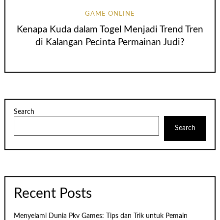
GAME ONLINE
Kenapa Kuda dalam Togel Menjadi Trend Tren
di Kalangan Pecinta Permainan Judi?
Search
Search
Recent Posts
Menyelami Dunia Pkv Games: Tips dan Trik untuk Pemain