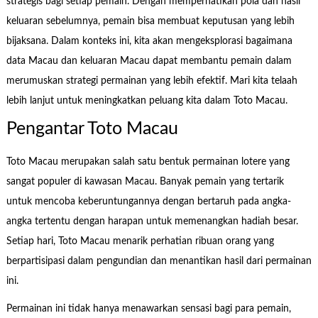
strategis bagi setiap pemain. Dengan memperhatikan pola dan hasil
keluaran sebelumnya, pemain bisa membuat keputusan yang lebih
bijaksana. Dalam konteks ini, kita akan mengeksplorasi bagaimana
data Macau dan keluaran Macau dapat membantu pemain dalam
merumuskan strategi permainan yang lebih efektif. Mari kita telaah
lebih lanjut untuk meningkatkan peluang kita dalam Toto Macau.
Pengantar Toto Macau
Toto Macau merupakan salah satu bentuk permainan lotere yang
sangat populer di kawasan Macau. Banyak pemain yang tertarik
untuk mencoba keberuntungannya dengan bertaruh pada angka-
angka tertentu dengan harapan untuk memenangkan hadiah besar.
Setiap hari, Toto Macau menarik perhatian ribuan orang yang
berpartisipasi dalam pengundian dan menantikan hasil dari permainan
ini.
Permainan ini tidak hanya menawarkan sensasi bagi para pemain,