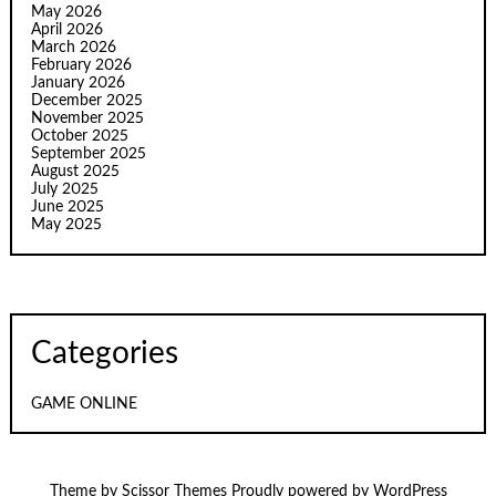
May 2026
April 2026
March 2026
February 2026
January 2026
December 2025
November 2025
October 2025
September 2025
August 2025
July 2025
June 2025
May 2025
Categories
GAME ONLINE
Theme by
Scissor Themes
Proudly powered by
WordPress