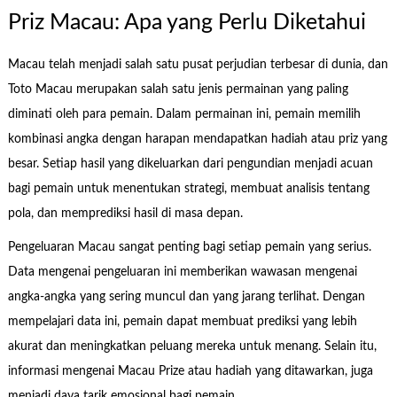
Priz Macau: Apa yang Perlu Diketahui
Macau telah menjadi salah satu pusat perjudian terbesar di dunia, dan
Toto Macau merupakan salah satu jenis permainan yang paling
diminati oleh para pemain. Dalam permainan ini, pemain memilih
kombinasi angka dengan harapan mendapatkan hadiah atau priz yang
besar. Setiap hasil yang dikeluarkan dari pengundian menjadi acuan
bagi pemain untuk menentukan strategi, membuat analisis tentang
pola, dan memprediksi hasil di masa depan.
Pengeluaran Macau sangat penting bagi setiap pemain yang serius.
Data mengenai pengeluaran ini memberikan wawasan mengenai
angka-angka yang sering muncul dan yang jarang terlihat. Dengan
mempelajari data ini, pemain dapat membuat prediksi yang lebih
akurat dan meningkatkan peluang mereka untuk menang. Selain itu,
informasi mengenai Macau Prize atau hadiah yang ditawarkan, juga
menjadi daya tarik emosional bagi pemain.