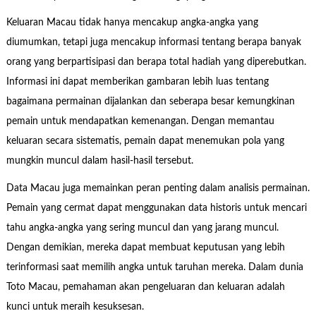
Keluaran Macau tidak hanya mencakup angka-angka yang
diumumkan, tetapi juga mencakup informasi tentang berapa banyak
orang yang berpartisipasi dan berapa total hadiah yang diperebutkan.
Informasi ini dapat memberikan gambaran lebih luas tentang
bagaimana permainan dijalankan dan seberapa besar kemungkinan
pemain untuk mendapatkan kemenangan. Dengan memantau
keluaran secara sistematis, pemain dapat menemukan pola yang
mungkin muncul dalam hasil-hasil tersebut.
Data Macau juga memainkan peran penting dalam analisis permainan.
Pemain yang cermat dapat menggunakan data historis untuk mencari
tahu angka-angka yang sering muncul dan yang jarang muncul.
Dengan demikian, mereka dapat membuat keputusan yang lebih
terinformasi saat memilih angka untuk taruhan mereka. Dalam dunia
Toto Macau, pemahaman akan pengeluaran dan keluaran adalah
kunci untuk meraih kesuksesan.