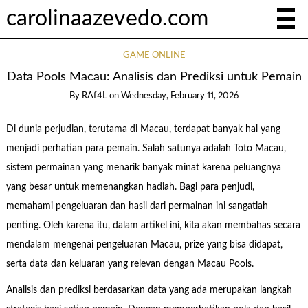
carolinaazevedo.com
GAME ONLINE
Data Pools Macau: Analisis dan Prediksi untuk Pemain
By
RAf4L
on
Wednesday, February 11, 2026
Di dunia perjudian, terutama di Macau, terdapat banyak hal yang
menjadi perhatian para pemain. Salah satunya adalah Toto Macau,
sistem permainan yang menarik banyak minat karena peluangnya
yang besar untuk memenangkan hadiah. Bagi para penjudi,
memahami pengeluaran dan hasil dari permainan ini sangatlah
penting. Oleh karena itu, dalam artikel ini, kita akan membahas secara
mendalam mengenai pengeluaran Macau, prize yang bisa didapat,
serta data dan keluaran yang relevan dengan Macau Pools.
Analisis dan prediksi berdasarkan data yang ada merupakan langkah