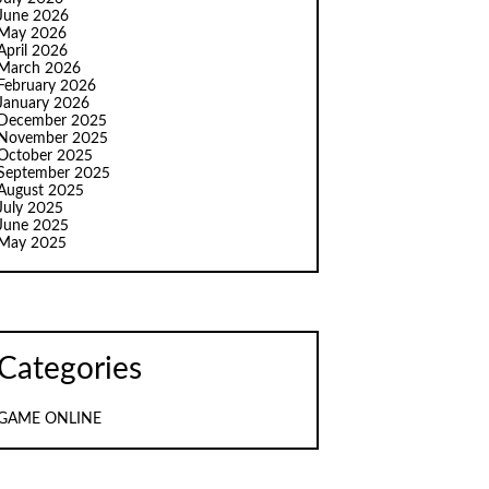
June 2026
May 2026
April 2026
March 2026
February 2026
January 2026
December 2025
November 2025
October 2025
September 2025
August 2025
July 2025
June 2025
May 2025
Categories
GAME ONLINE