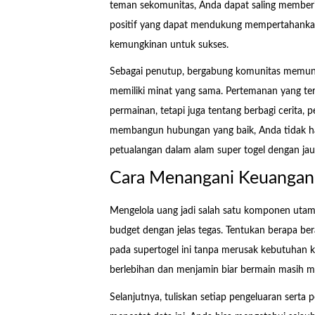
teman sekomunitas, Anda dapat saling memberi
positif yang dapat mendukung mempertahanka
kemungkinan untuk sukses.
Sebagai penutup, bergabung komunitas memun
memiliki minat yang sama. Pertemanan yang te
permainan, tetapi juga tentang berbagi cerita,
membangun hubungan yang baik, Anda tidak han
petualangan dalam alam super togel dengan j
Cara Menangani Keuangan
Mengelola uang jadi salah satu komponen utam
budget dengan jelas tegas. Tentukan berapa b
pada supertogel ini tanpa merusak kebutuhan 
berlebihan dan menjamin biar bermain masih 
Selanjutnya, tuliskan setiap pengeluaran serta