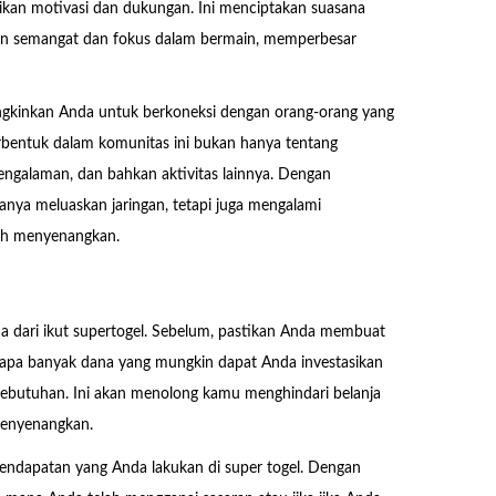
kan motivasi dan dukungan. Ini menciptakan suasana
n semangat dan fokus dalam bermain, memperbesar
gkinkan Anda untuk berkoneksi dengan orang-orang yang
rbentuk dalam komunitas ini bukan hanya tentang
 pengalaman, dan bahkan aktivitas lainnya. Dengan
ya meluaskan jaringan, tetapi juga mengalami
auh menyenangkan.
a dari ikut supertogel. Sebelum, pastikan Anda membuat
erapa banyak dana yang mungkin dapat Anda investasikan
kebutuhan. Ini akan menolong kamu menghindari belanja
menyenangkan.
 pendapatan yang Anda lakukan di super togel. Dengan