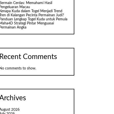
Bermain Cerdas: Memahami Hasil
Pengeluaran Macau
Kenapa Kuda dalam Togel Menjadi Trend
Tren di Kalangan Pecinta Permainan Judi?
Panduan Lengkap Togel Kuda untuk Pemula
Maha4D Strategi Pintar Menguasai
Permainan Angka
Recent Comments
No comments to show.
Archives
August 2026
July 2026