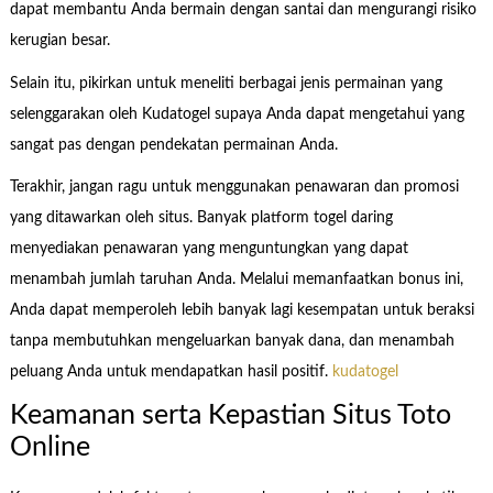
dapat membantu Anda bermain dengan santai dan mengurangi risiko
kerugian besar.
Selain itu, pikirkan untuk meneliti berbagai jenis permainan yang
selenggarakan oleh Kudatogel supaya Anda dapat mengetahui yang
sangat pas dengan pendekatan permainan Anda.
Terakhir, jangan ragu untuk menggunakan penawaran dan promosi
yang ditawarkan oleh situs. Banyak platform togel daring
menyediakan penawaran yang menguntungkan yang dapat
menambah jumlah taruhan Anda. Melalui memanfaatkan bonus ini,
Anda dapat memperoleh lebih banyak lagi kesempatan untuk beraksi
tanpa membutuhkan mengeluarkan banyak dana, dan menambah
peluang Anda untuk mendapatkan hasil positif.
kudatogel
Keamanan serta Kepastian Situs Toto
Online