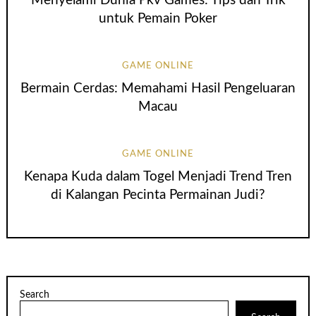
Menyelami Dunia Pkv Games: Tips dan Trik
untuk Pemain Poker
GAME ONLINE
Bermain Cerdas: Memahami Hasil Pengeluaran
Macau
GAME ONLINE
Kenapa Kuda dalam Togel Menjadi Trend Tren
di Kalangan Pecinta Permainan Judi?
Search