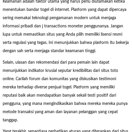
Keamanan adalah faktor utama yang harus perlu diutamakan ketika
menentukan bandar togel di internet. Platform yang dapat dipercaya
sering memakai teknologi pengamanan modern untuk menjaga
informasi pribadi dan j transactions moneter penggunanya. Jangan
lupa untuk memastikan situs yang Anda pilih memiliki lisensi resmi
serta regulasi yang tegas. Ini menunjukkan bahwa platform itu bekerja
dengan sah serta menjaga standar keamanan tinggi.
Selain, ulasan dan rekomendasi dari para pemain lain dapat
menunjukkan indikator krusial seputar kredibilitas dari situs toto
online. Carilah forum dan komunitas yang diskusikan testimoni
mereka terhadap diverse penjual togel. Platform yang memiliki
reputasi baik akan mendapatkan banyak sekali testi positif dari
pengguna, yang mana mengindikasikan bahwa mereka mereka punya
metode transaksi yang aman dan layanan pelanggan yang cepat
tanggap.
Yang terakhir, senantiasa perhatikan aturan yang diterapkan dari situs