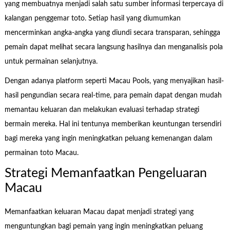
yang membuatnya menjadi salah satu sumber informasi terpercaya di
kalangan penggemar toto. Setiap hasil yang diumumkan
mencerminkan angka-angka yang diundi secara transparan, sehingga
pemain dapat melihat secara langsung hasilnya dan menganalisis pola
untuk permainan selanjutnya.
Dengan adanya platform seperti Macau Pools, yang menyajikan hasil-
hasil pengundian secara real-time, para pemain dapat dengan mudah
memantau keluaran dan melakukan evaluasi terhadap strategi
bermain mereka. Hal ini tentunya memberikan keuntungan tersendiri
bagi mereka yang ingin meningkatkan peluang kemenangan dalam
permainan toto Macau.
Strategi Memanfaatkan Pengeluaran
Macau
Memanfaatkan keluaran Macau dapat menjadi strategi yang
menguntungkan bagi pemain yang ingin meningkatkan peluang