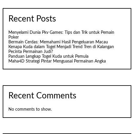
Recent Posts
Menyelami Dunia Pkv Games: Tips dan Trik untuk Pemain
Poker
Bermain Cerdas: Memahami Hasil Pengeluaran Macau
Kenapa Kuda dalam Togel Menjadi Trend Tren di Kalangan
Pecinta Permainan Judi?
Panduan Lengkap Togel Kuda untuk Pemula
Maha4D Strategi Pintar Menguasai Permainan Angka
Recent Comments
No comments to show.