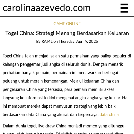
carolinaazevedo.com
GAME ONLINE
Togel China: Strategi Menang Berdasarkan Keluaran
By
RAf4L
on
Thursday, April 9, 2026
Togel China telah menjadi salah satu permainan yang paling populer di
kalangan penggemar judi angka di seluruh dunia. Dengan menarik
perhatian banyak pemain, permainan ini menawarkan berbagai
peluang untuk meraih kemenangan. Melalui keluaran China dan
pengeluaran China yang tersedia, para pemain memiliki akses
langsung ke informasi terkini mengenai angka-angka yang keluar. Hal
ini membuat mereka dapat menyusun strategi yang lebih baik
berdasarkan data China yang akurat dan terpercaya.
data china
Dalam dunia togel, live draw China menjadi momen yang ditunggu-