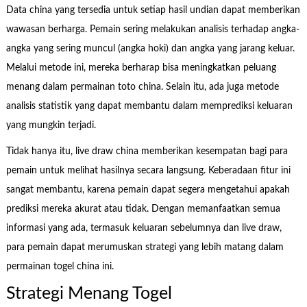
Data china yang tersedia untuk setiap hasil undian dapat memberikan
wawasan berharga. Pemain sering melakukan analisis terhadap angka-
angka yang sering muncul (angka hoki) dan angka yang jarang keluar.
Melalui metode ini, mereka berharap bisa meningkatkan peluang
menang dalam permainan toto china. Selain itu, ada juga metode
analisis statistik yang dapat membantu dalam memprediksi keluaran
yang mungkin terjadi.
Tidak hanya itu, live draw china memberikan kesempatan bagi para
pemain untuk melihat hasilnya secara langsung. Keberadaan fitur ini
sangat membantu, karena pemain dapat segera mengetahui apakah
prediksi mereka akurat atau tidak. Dengan memanfaatkan semua
informasi yang ada, termasuk keluaran sebelumnya dan live draw,
para pemain dapat merumuskan strategi yang lebih matang dalam
permainan togel china ini.
Strategi Menang Togel