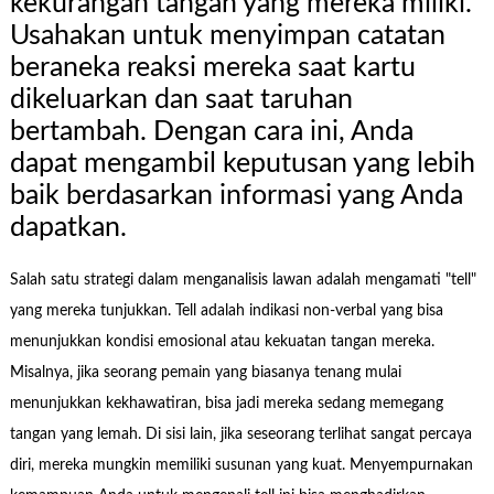
kekurangan tangan yang mereka miliki.
Usahakan untuk menyimpan catatan
beraneka reaksi mereka saat kartu
dikeluarkan dan saat taruhan
bertambah. Dengan cara ini, Anda
dapat mengambil keputusan yang lebih
baik berdasarkan informasi yang Anda
dapatkan.
Salah satu strategi dalam menganalisis lawan adalah mengamati "tell"
yang mereka tunjukkan. Tell adalah indikasi non-verbal yang bisa
menunjukkan kondisi emosional atau kekuatan tangan mereka.
Misalnya, jika seorang pemain yang biasanya tenang mulai
menunjukkan kekhawatiran, bisa jadi mereka sedang memegang
tangan yang lemah. Di sisi lain, jika seseorang terlihat sangat percaya
diri, mereka mungkin memiliki susunan yang kuat. Menyempurnakan