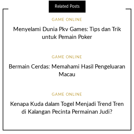
Related Posts
GAME ONLINE
Menyelami Dunia Pkv Games: Tips dan Trik
untuk Pemain Poker
GAME ONLINE
Bermain Cerdas: Memahami Hasil Pengeluaran
Macau
GAME ONLINE
Kenapa Kuda dalam Togel Menjadi Trend Tren
di Kalangan Pecinta Permainan Judi?