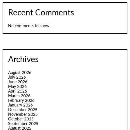
Recent Comments
No comments to show.
Archives
August 2026
July 2026
June 2026
May 2026
April 2026
March 2026
February 2026
January 2026
December 2025
November 2025
October 2025
September 2025
August 2025