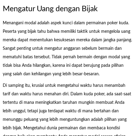
Mengatur Uang dengan Bijak
Menangani modal adalah aspek kunci dalam permainan poker kuda.
Peserta yang bijak tahu bahwa memiliki taktik untuk mengelola uang
mereka dapat menentukan kesuksesan mereka dalam jangka panjang.
Sangat penting untuk mengatur anggaran sebelum bermain dan
mematuhi batas tersebut. Tidak pernah bermain dengan modal yang
tidak bisa Anda hilangkan, karena ini dapat berujung pada pilihan
yang salah dan kehilangan yang lebih besar-besaran.
Di samping itu, krusial untuk mengetahui waktu harus menambah
tarif dan waktu harus menahan diri. Dalam kuda poker, ada saat-saat
tertentu di mana meningkatkan taruhan mungkin membuat Anda
lebih unggul, tetapi juga terdapat waktu di mana bertahan dan
menunggu peluang yang lebih menguntungkan adalah pilihan yang
lebih bijak. Mengetahui dunia permainan dan membaca kondisi