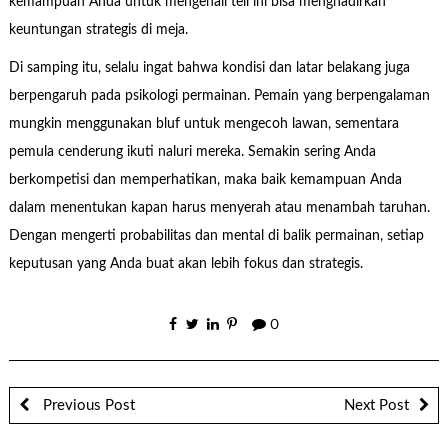
kemampuan Anda untuk mengenali tell ini bisa menghadirkan
keuntungan strategis di meja.
Di samping itu, selalu ingat bahwa kondisi dan latar belakang juga
berpengaruh pada psikologi permainan. Pemain yang berpengalaman
mungkin menggunakan bluf untuk mengecoh lawan, sementara
pemula cenderung ikuti naluri mereka. Semakin sering Anda
berkompetisi dan memperhatikan, maka baik kemampuan Anda
dalam menentukan kapan harus menyerah atau menambah taruhan.
Dengan mengerti probabilitas dan mental di balik permainan, setiap
keputusan yang Anda buat akan lebih fokus dan strategis.
0
Previous Post
Next Post