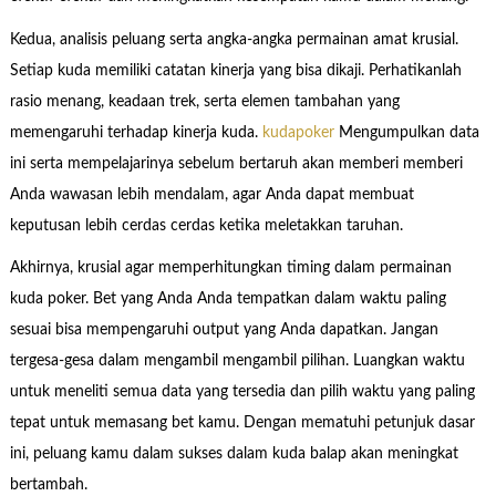
Kedua, analisis peluang serta angka-angka permainan amat krusial.
Setiap kuda memiliki catatan kinerja yang bisa dikaji. Perhatikanlah
rasio menang, keadaan trek, serta elemen tambahan yang
memengaruhi terhadap kinerja kuda.
kudapoker
Mengumpulkan data
ini serta mempelajarinya sebelum bertaruh akan memberi memberi
Anda wawasan lebih mendalam, agar Anda dapat membuat
keputusan lebih cerdas cerdas ketika meletakkan taruhan.
Akhirnya, krusial agar memperhitungkan timing dalam permainan
kuda poker. Bet yang Anda Anda tempatkan dalam waktu paling
sesuai bisa mempengaruhi output yang Anda dapatkan. Jangan
tergesa-gesa dalam mengambil mengambil pilihan. Luangkan waktu
untuk meneliti semua data yang tersedia dan pilih waktu yang paling
tepat untuk memasang bet kamu. Dengan mematuhi petunjuk dasar
ini, peluang kamu dalam sukses dalam kuda balap akan meningkat
bertambah.