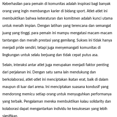
Keberhasilan para pemain di komunitas adalah inspirasi bagi banyak
orang yang ingin membangun karier di bidang sport. Atlet-atlet ini
membuktikan bahwa keteraturan dan komitmen adalah kunci utama
untuk meraih impian. Dengan latihan yang terencana dan semangat
juang yang tinggi, para pemain ini mampu mengatasi macam-macam
tantangan dan meraih prestasi yang gemilang. Sukses ini tidak hanya
menjadi pride sendiri, tetapi juga menyemangati komunitas di
lingkungan untuk selalu berjuang dan tidak cepat putus asa.
Selain, interaksi antar atlet juga merupakan menjadi faktor penting
dari perjalanan ini. Dengan satu sama lain mendukung dan
berkolaborasi, atlet-atlet ini menciptakan ikatan erat, baik di dalam
maupun di luar dari arena. Ini menciptakan suasana kondusif yang
mendorong memicu setiap orang untuk menyuguhkan performanya
yang terbaik. Pengalaman mereka membuktikan kalau solidarity dan
kolaborasi dapat mengantarkan individu ke kesuksesan yang lebih
signifikan.