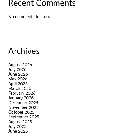
Recent Comments
No comments to show.
Archives
August 2026
July 2026
June 2026
May 2026
April 2026
March 2026
February 2026
January 2026
December 2025
November 2025
October 2025
September 2025
August 2025
July 2025
June 2025