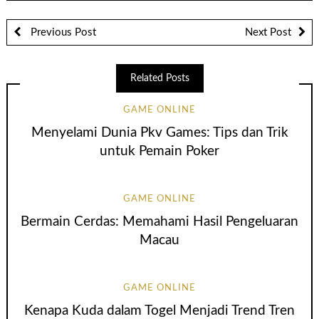
Previous Post
Next Post
Related Posts
GAME ONLINE
Menyelami Dunia Pkv Games: Tips dan Trik
untuk Pemain Poker
GAME ONLINE
Bermain Cerdas: Memahami Hasil Pengeluaran
Macau
GAME ONLINE
Kenapa Kuda dalam Togel Menjadi Trend Tren