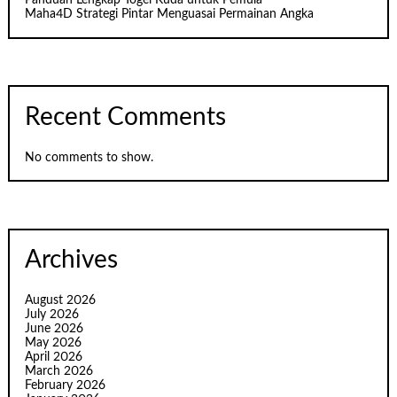
Panduan Lengkap Togel Kuda untuk Pemula
Maha4D Strategi Pintar Menguasai Permainan Angka
Recent Comments
No comments to show.
Archives
August 2026
July 2026
June 2026
May 2026
April 2026
March 2026
February 2026