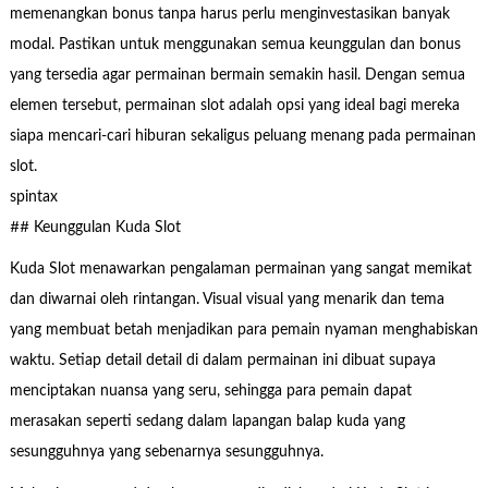
memenangkan bonus tanpa harus perlu menginvestasikan banyak
modal. Pastikan untuk menggunakan semua keunggulan dan bonus
yang tersedia agar permainan bermain semakin hasil. Dengan semua
elemen tersebut, permainan slot adalah opsi yang ideal bagi mereka
siapa mencari-cari hiburan sekaligus peluang menang pada permainan
slot.
spintax
## Keunggulan Kuda Slot
Kuda Slot menawarkan pengalaman permainan yang sangat memikat
dan diwarnai oleh rintangan. Visual visual yang menarik dan tema
yang membuat betah menjadikan para pemain nyaman menghabiskan
waktu. Setiap detail detail di dalam permainan ini dibuat supaya
menciptakan nuansa yang seru, sehingga para pemain dapat
merasakan seperti sedang dalam lapangan balap kuda yang
sesungguhnya yang sebenarnya sesungguhnya.