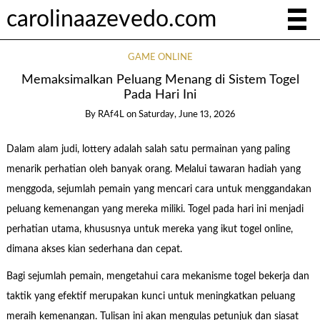
carolinaazevedo.com
GAME ONLINE
Memaksimalkan Peluang Menang di Sistem Togel
Pada Hari Ini
By
RAf4L
on
Saturday, June 13, 2026
Dalam alam judi, lottery adalah salah satu permainan yang paling
menarik perhatian oleh banyak orang. Melalui tawaran hadiah yang
menggoda, sejumlah pemain yang mencari cara untuk menggandakan
peluang kemenangan yang mereka miliki. Togel pada hari ini menjadi
perhatian utama, khususnya untuk mereka yang ikut togel online,
dimana akses kian sederhana dan cepat.
Bagi sejumlah pemain, mengetahui cara mekanisme togel bekerja dan
taktik yang efektif merupakan kunci untuk meningkatkan peluang
meraih kemenangan. Tulisan ini akan mengulas petunjuk dan siasat