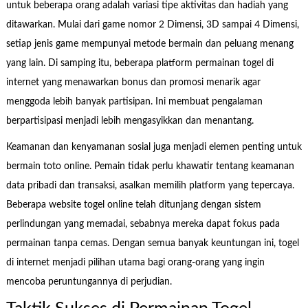
untuk beberapa orang adalah variasi tipe aktivitas dan hadiah yang
ditawarkan. Mulai dari game nomor 2 Dimensi, 3D sampai 4 Dimensi,
setiap jenis game mempunyai metode bermain dan peluang menang
yang lain. Di samping itu, beberapa platform permainan togel di
internet yang menawarkan bonus dan promosi menarik agar
menggoda lebih banyak partisipan. Ini membuat pengalaman
berpartisipasi menjadi lebih mengasyikkan dan menantang.
Keamanan dan kenyamanan sosial juga menjadi elemen penting untuk
bermain toto online. Pemain tidak perlu khawatir tentang keamanan
data pribadi dan transaksi, asalkan memilih platform yang tepercaya.
Beberapa website togel online telah ditunjang dengan sistem
perlindungan yang memadai, sebabnya mereka dapat fokus pada
permainan tanpa cemas. Dengan semua banyak keuntungan ini, togel
di internet menjadi pilihan utama bagi orang-orang yang ingin
mencoba peruntungannya di perjudian.