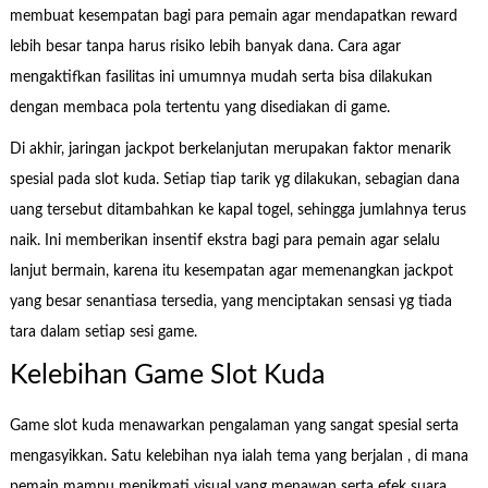
membuat kesempatan bagi para pemain agar mendapatkan reward
lebih besar tanpa harus risiko lebih banyak dana. Cara agar
mengaktifkan fasilitas ini umumnya mudah serta bisa dilakukan
dengan membaca pola tertentu yang disediakan di game.
Di akhir, jaringan jackpot berkelanjutan merupakan faktor menarik
spesial pada slot kuda. Setiap tiap tarik yg dilakukan, sebagian dana
uang tersebut ditambahkan ke kapal togel, sehingga jumlahnya terus
naik. Ini memberikan insentif ekstra bagi para pemain agar selalu
lanjut bermain, karena itu kesempatan agar memenangkan jackpot
yang besar senantiasa tersedia, yang menciptakan sensasi yg tiada
tara dalam setiap sesi game.
Kelebihan Game Slot Kuda
Game slot kuda menawarkan pengalaman yang sangat spesial serta
mengasyikkan. Satu kelebihan nya ialah tema yang berjalan , di mana
pemain mampu menikmati visual yang menawan serta efek suara