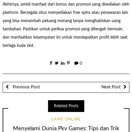
Akhirnya, ambil manfaat dari bonus dan promosi yang disediakan oleh
platform. Bersegala situs menyediakan free spins atau penawaran lain
yang bisa menambah peluang menang tanpa menghabiskan uang
tambahan. Pastikan untuk periksa promosi yang ditengah bermain,
dan manfaatkan kesempatan ini untuk mendapatkan profit lebih saat
berlaga kuda slot.
0
Previous Post
Next Post
Related Posts
GAME ONLINE
Menyelami Dunia Pkv Games: Tips dan Trik