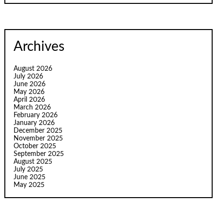
Archives
August 2026
July 2026
June 2026
May 2026
April 2026
March 2026
February 2026
January 2026
December 2025
November 2025
October 2025
September 2025
August 2025
July 2025
June 2025
May 2025