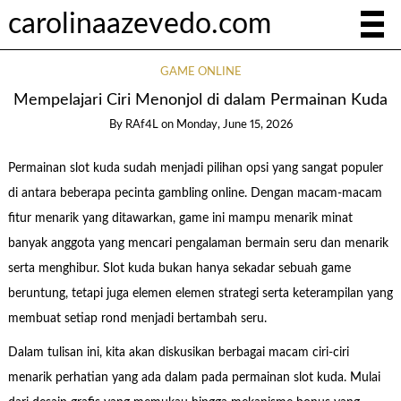
carolinaazevedo.com
GAME ONLINE
Mempelajari Ciri Menonjol di dalam Permainan Kuda
By
RAf4L
on
Monday, June 15, 2026
Permainan slot kuda sudah menjadi pilihan opsi yang sangat populer
di antara beberapa pecinta gambling online. Dengan macam-macam
fitur menarik yang ditawarkan, game ini mampu menarik minat
banyak anggota yang mencari pengalaman bermain seru dan menarik
serta menghibur. Slot kuda bukan hanya sekadar sebuah game
beruntung, tetapi juga elemen elemen strategi serta keterampilan yang
membuat setiap rond menjadi bertambah seru.
Dalam tulisan ini, kita akan diskusikan berbagai macam ciri-ciri
menarik perhatian yang ada dalam pada permainan slot kuda. Mulai