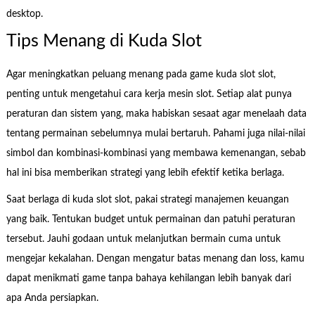
desktop.
Tips Menang di Kuda Slot
Agar meningkatkan peluang menang pada game kuda slot slot,
penting untuk mengetahui cara kerja mesin slot. Setiap alat punya
peraturan dan sistem yang, maka habiskan sesaat agar menelaah data
tentang permainan sebelumnya mulai bertaruh. Pahami juga nilai-nilai
simbol dan kombinasi-kombinasi yang membawa kemenangan, sebab
hal ini bisa memberikan strategi yang lebih efektif ketika berlaga.
Saat berlaga di kuda slot slot, pakai strategi manajemen keuangan
yang baik. Tentukan budget untuk permainan dan patuhi peraturan
tersebut. Jauhi godaan untuk melanjutkan bermain cuma untuk
mengejar kekalahan. Dengan mengatur batas menang dan loss, kamu
dapat menikmati game tanpa bahaya kehilangan lebih banyak dari
apa Anda persiapkan.