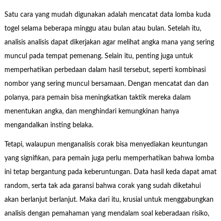
Satu cara yang mudah digunakan adalah mencatat data lomba kuda
togel selama beberapa minggu atau bulan atau bulan. Setelah itu,
analisis analisis dapat dikerjakan agar melihat angka mana yang sering
muncul pada tempat pemenang. Selain itu, penting juga untuk
memperhatikan perbedaan dalam hasil tersebut, seperti kombinasi
nombor yang sering muncul bersamaan. Dengan mencatat dan dan
polanya, para pemain bisa meningkatkan taktik mereka dalam
menentukan angka, dan menghindari kemungkinan hanya
mengandalkan insting belaka.
Tetapi, walaupun menganalisis corak bisa menyediakan keuntungan
yang signifikan, para pemain juga perlu memperhatikan bahwa lomba
ini tetap bergantung pada keberuntungan. Data hasil keda dapat amat
random, serta tak ada garansi bahwa corak yang sudah diketahui
akan berlanjut berlanjut. Maka dari itu, krusial untuk menggabungkan
analisis dengan pemahaman yang mendalam soal keberadaan risiko,