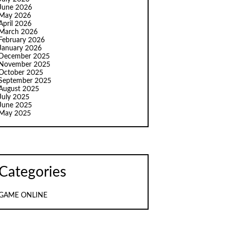
June 2026
May 2026
April 2026
March 2026
February 2026
January 2026
December 2025
November 2025
October 2025
September 2025
August 2025
July 2025
June 2025
May 2025
Categories
GAME ONLINE