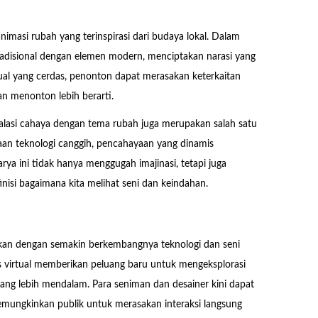
nimasi rubah yang terinspirasi dari budaya lokal. Dalam
radisional dengan elemen modern, menciptakan narasi yang
al yang cerdas, penonton dapat merasakan keterkaitan
n menonton lebih berarti.
talasi cahaya dengan tema rubah juga merupakan salah satu
aan teknologi canggih, pencahayaan yang dinamis
ya ini tidak hanya menggugah imajinasi, tetapi juga
isi bagaimana kita melihat seni dan keindahan.
kan dengan semakin berkembangnya teknologi dan seni
as virtual memberikan peluang baru untuk mengeksplorasi
ang lebih mendalam. Para seniman dan desainer kini dapat
emungkinkan publik untuk merasakan interaksi langsung