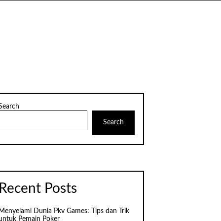
Search
Search
Recent Posts
Menyelami Dunia Pkv Games: Tips dan Trik
untuk Pemain Poker