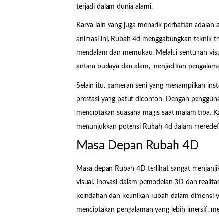
terjadi dalam dunia alami.
Karya lain yang juga menarik perhatian adalah a
animasi ini, Rubah 4d menggabungkan teknik t
mendalam dan memukau. Melalui sentuhan visu
antara budaya dan alam, menjadikan pengalama
Selain itu, pameran seni yang menampilkan ins
prestasi yang patut dicontoh. Dengan penggun
menciptakan suasana magis saat malam tiba. Kar
menunjukkan potensi Rubah 4d dalam meredefin
Masa Depan Rubah 4D
Masa depan Rubah 4D terlihat sangat menjanji
visual. Inovasi dalam pemodelan 3D dan realit
keindahan dan keunikan rubah dalam dimensi y
menciptakan pengalaman yang lebih imersif, m