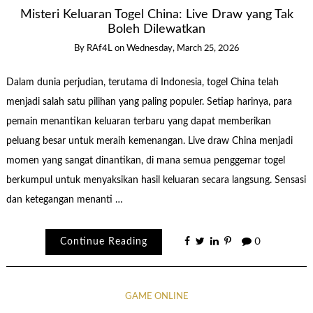
Misteri Keluaran Togel China: Live Draw yang Tak
Boleh Dilewatkan
By
RAf4L
on
Wednesday, March 25, 2026
Dalam dunia perjudian, terutama di Indonesia, togel China telah
menjadi salah satu pilihan yang paling populer. Setiap harinya, para
pemain menantikan keluaran terbaru yang dapat memberikan
peluang besar untuk meraih kemenangan. Live draw China menjadi
momen yang sangat dinantikan, di mana semua penggemar togel
berkumpul untuk menyaksikan hasil keluaran secara langsung. Sensasi
dan ketegangan menanti …
Continue Reading
0
GAME ONLINE