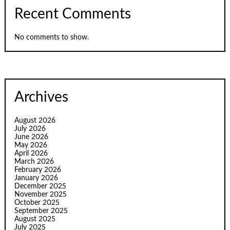
Recent Comments
No comments to show.
Archives
August 2026
July 2026
June 2026
May 2026
April 2026
March 2026
February 2026
January 2026
December 2025
November 2025
October 2025
September 2025
August 2025
July 2025