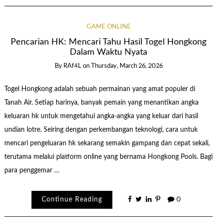
GAME ONLINE
Pencarian HK: Mencari Tahu Hasil Togel Hongkong
Dalam Waktu Nyata
By
RAf4L
on
Thursday, March 26, 2026
Togel Hongkong adalah sebuah permainan yang amat populer di
Tanah Air. Setiap harinya, banyak pemain yang menantikan angka
keluaran hk untuk mengetahui angka-angka yang keluar dari hasil
undian lotre. Seiring dengan perkembangan teknologi, cara untuk
mencari pengeluaran hk sekarang semakin gampang dan cepat sekali,
terutama melalui platform online yang bernama Hongkong Pools. Bagi
para penggemar …
Continue Reading
0