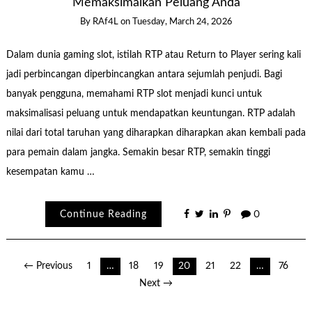
Memaksimalkan Peluang Anda
By
RAf4L
on
Tuesday, March 24, 2026
Dalam dunia gaming slot, istilah RTP atau Return to Player sering kali
jadi perbincangan diperbincangkan antara sejumlah penjudi. Bagi
banyak pengguna, memahami RTP slot menjadi kunci untuk
maksimalisasi peluang untuk mendapatkan keuntungan. RTP adalah
nilai dari total taruhan yang diharapkan diharapkan akan kembali pada
para pemain dalam jangka. Semakin besar RTP, semakin tinggi
kesempatan kamu …
Continue Reading
0
Posts
← Previous
1
…
18
19
20
21
22
…
76
Next →
pagination