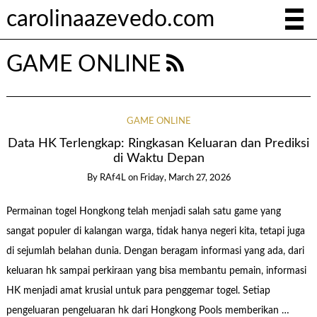
carolinaazevedo.com
GAME ONLINE
GAME ONLINE
Data HK Terlengkap: Ringkasan Keluaran dan Prediksi
di Waktu Depan
By
RAf4L
on
Friday, March 27, 2026
Permainan togel Hongkong telah menjadi salah satu game yang
sangat populer di kalangan warga, tidak hanya negeri kita, tetapi juga
di sejumlah belahan dunia. Dengan beragam informasi yang ada, dari
keluaran hk sampai perkiraan yang bisa membantu pemain, informasi
HK menjadi amat krusial untuk para penggemar togel. Setiap
pengeluaran pengeluaran hk dari Hongkong Pools memberikan …