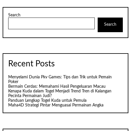
Search
Search
Recent Posts
Menyelami Dunia Pkv Games: Tips dan Trik untuk Pemain
Poker
Bermain Cerdas: Memahami Hasil Pengeluaran Macau
Kenapa Kuda dalam Togel Menjadi Trend Tren di Kalangan
Pecinta Permainan Judi?
Panduan Lengkap Togel Kuda untuk Pemula
Maha4D Strategi Pintar Menguasai Permainan Angka