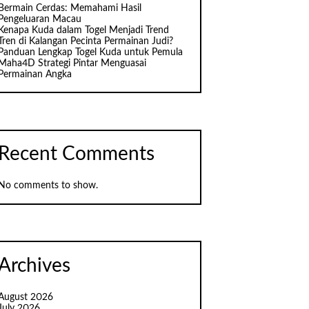
Bermain Cerdas: Memahami Hasil
Pengeluaran Macau
Kenapa Kuda dalam Togel Menjadi Trend
Tren di Kalangan Pecinta Permainan Judi?
Panduan Lengkap Togel Kuda untuk Pemula
Maha4D Strategi Pintar Menguasai
Permainan Angka
Recent Comments
No comments to show.
Archives
August 2026
July 2026