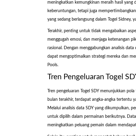
meningkatkan kemungkinan meraih hasil yang d
keberuntungan, tetapi juga mempertimbangkan b
yang sedang berlangsung dalam Togel Sidney, y
Terakhir, penting untuk tidak mengabaikan aspe
menggugah emosi, dan menjaga ketenangan pik
rasional. Dengan menggabungkan analisis data 
dapat mengoptimalkan strategi mereka dan me
Pools.
Tren Pengeluaran Togel S
Tren pengeluaran Togel SDY menunjukkan pola 
bulan terakhir, terdapat angka-angka tertentu 
Melalui analisis data SDY yang dikumpulkan, p
untuk dipilih dalam permainan berikutnya. Da
meningkatkan peluang pemain dalam mendapat