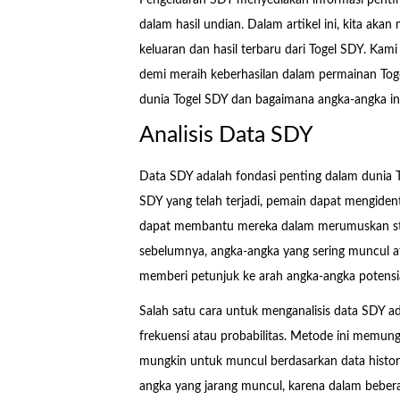
Pengeluaran SDY menyediakan informasi pent
dalam hasil undian. Dalam artikel ini, kita 
keluaran dan hasil terbaru dari Togel SDY. Kam
demi meraih keberhasilan dalam permainan Toge
dunia Togel SDY dan bagaimana angka-angka i
Analisis Data SDY
Data SDY adalah fondasi penting dalam dunia 
SDY yang telah terjadi, pemain dapat mengident
dapat membantu mereka dalam merumuskan strat
sebelumnya, angka-angka yang sering muncul at
memberi petunjuk ke arah angka-angka potensi
Salah satu cara untuk menganalisis data SDY a
frekuensi atau probabilitas. Metode ini memu
mungkin untuk muncul berdasarkan data histori
angka yang jarang muncul, karena dalam beberap