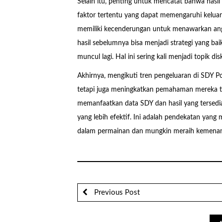
Selain itu, penting untuk mencatat bahwa hasil
faktor tertentu yang dapat memengaruhi keluar
memiliki kecenderungan untuk menawarkan angka
hasil sebelumnya bisa menjadi strategi yang 
muncul lagi. Hal ini sering kali menjadi topik di
Akhirnya, mengikuti tren pengeluaran di SDY 
tetapi juga meningkatkan pemahaman mereka t
memanfaatkan data SDY dan hasil yang tersedi
yang lebih efektif. Ini adalah pendekatan yang
dalam permainan dan mungkin meraih kemenang
Previous Post