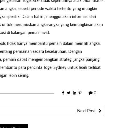
 pengeluaran Togel SDY tidak sepenuhnya acak. Ada faktor-
an angka, seperti periode waktu tertentu yang mungkin
 spesifik. Dalam hal ini, menggunakan informasi dari
baik untuk merumuskan angka-angka yang kemungkinan akan
skusi di kalangan pemain avid.
Pools tidak hanya membantu pemain dalam memilih angka,
entang permainan secara keseluruhan. Dengan
a, pemain dapat mengembangkan strategi jangka panjang
 membantu para pencinta Togel Sydney untuk lebih terlibat
an lebih sering.
0
Next Post