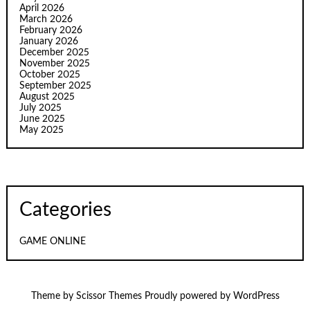
April 2026
March 2026
February 2026
January 2026
December 2025
November 2025
October 2025
September 2025
August 2025
July 2025
June 2025
May 2025
Categories
GAME ONLINE
Theme by
Scissor Themes
Proudly powered by
WordPress