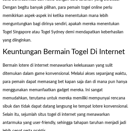
Dengan begitu banyak pilihan, para pemain togel online perlu
memikirkan aspek-aspek ini ketika menentukan mana lebih
menguntungkan bagi dirinya sendiri, apakah mereka menentukan
Togel Singapore atau Togel Sydney demi mendapatkan keberhasilan
yang diinginkan.
Keuntungan Bermain Togel Di Internet
Bermain lotere di internet menawarkan keleluasaan yang sulit
ditemukan dalam game konvensional. Melalui akses sepanjang waktu,
para pemain dapat memasang bet kapan saja dan di mana pun hanya
menggunakan memanfaatkan gadget mereka. Ini sangat
memudahkan, terutama untuk mereka memiliki mempunyai rencana
sibuk dan tidak dapat datang langsung ke tempat lotere konvensional.
Selain itu, sejumlah situs togel di internet yang menawarkan
antarmuka yang user-friendly, sehingga tahapan taruhan menjadi jadi
lebih cepat serta praktis.