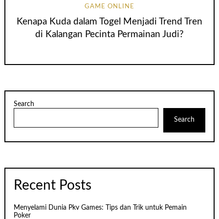
GAME ONLINE
Kenapa Kuda dalam Togel Menjadi Trend Tren
di Kalangan Pecinta Permainan Judi?
Search
Search
Recent Posts
Menyelami Dunia Pkv Games: Tips dan Trik untuk Pemain
Poker