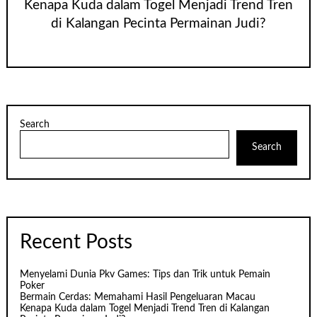
Kenapa Kuda dalam Togel Menjadi Trend Tren
di Kalangan Pecinta Permainan Judi?
Search
Search
Recent Posts
Menyelami Dunia Pkv Games: Tips dan Trik untuk Pemain
Poker
Bermain Cerdas: Memahami Hasil Pengeluaran Macau
Kenapa Kuda dalam Togel Menjadi Trend Tren di Kalangan