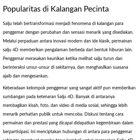
Popularitas di Kalangan Pecinta
Salju telah bertransformasi menjadi fenomena di kalangan para
penggemar dengan perubahan dan sensasi menarik yang disediakan.
Melalui perpaduan antara inovasi modern dan ide klasik, permainan
salju 4D memberikan pengalaman berbeda dari bentuk hiburan lain.
Penggemar merasakan keunikan ketika melihat salju turun dan
berinteraksi unsur-unsur di sekitarnya, dan menghasilkan suasana
ajaib dan mengesankan.
Keberadaan kelompok penggemar yang sangat aktif pun memberikan
sumbangan pada ketenaran Salju 4D. Banyak di antaranya
membagikan kisah, foto, dan video di media sosial, sehingga lebih
menarik perhatian publik untuk mencoba. Diskusi tentang cara
permainan dan prestasi yang dicapai didapatkan kegembiraan dalam
berpartisipasi. Ini menciptakan hubungan di antara para penggemar