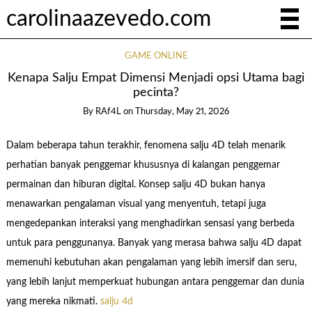
carolinaazevedo.com
GAME ONLINE
Kenapa Salju Empat Dimensi Menjadi opsi Utama bagi
pecinta?
By
RAf4L
on
Thursday, May 21, 2026
Dalam beberapa tahun terakhir, fenomena salju 4D telah menarik
perhatian banyak penggemar khususnya di kalangan penggemar
permainan dan hiburan digital. Konsep salju 4D bukan hanya
menawarkan pengalaman visual yang menyentuh, tetapi juga
mengedepankan interaksi yang menghadirkan sensasi yang berbeda
untuk para penggunanya. Banyak yang merasa bahwa salju 4D dapat
memenuhi kebutuhan akan pengalaman yang lebih imersif dan seru,
yang lebih lanjut memperkuat hubungan antara penggemar dan dunia
yang mereka nikmati.
salju 4d