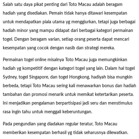
Salah satu daya pikat penting dari Toto Macau adalah beragam
hadiah yang disediakan. Pemain tidak hanya ditawari kesempatan
untuk mendapatkan piala utama yg menggiurkan, tetapi juga berbagai
hadiah minor yang mampu didapat dari berbagai kategori permainan
togel. Dengan beragam varian, setiap orang peserta dapat mencari
kesempatan yang cocok dengan nasib dan strategi mereka.
Permainan togel online misalnya Toto Macau juga memungkinkan
hadiah yg kompetitif dengan kategori togel yang lain. Dalam hal togel
Sydney, togel Singapore, dan togel Hongkong, hadiyah bisa mungkin
berbeda, tetapi Toto Macau sering kali menawarkan bonus dan hadiah
tambahan dan promosi menarik untuk memikat ketertarikan peserta.
Ini menjadikan pengalaman berpartisipasi jadi seru dan menstimulus
rasa ingin tahu untuk menggali keberuntungan.
Pada pengundian yang diadakan regular teratur, Toto Macau
memberikan kesempatan berhasil yg tidak seharusnya dilewatkan.