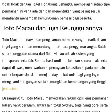
tidak tidak dengan Togel Hongkong. Sehingga, mempelajari setiap tipe
permainan ini yang ada dan dan menentukan yang paling sesuai
membantu menambah kemungkinan berhasil bagi peserta.
Toto Macau dan juga Keunggulannya
Toto Macau menawarkan pengalaman bermain yang menarik dalam
togel yang seru dan menantang untuk para penggemar angka. Salah
satu keunggulan utama dari Toto Macau adalah sistem yang
transparan serta fair. Semua hasil undian dilakukan secara acak serta
dapat diawasi, menawarkan kepercayaan kepastian kepada pemain
untuk berpartisipasi. Ini menjadi daya pikat unik bagi yang ingin
mengalami ketegangan serta kemungkinan kemenangan yang tinggi.
jenius toto
Di samping itu, Toto Macau menyediakan ragam opsi jenis permainan
lottery yang beragam, antara lain togel Sydney, togel Singapore, serta