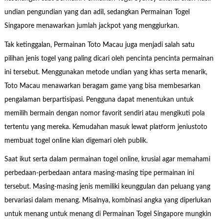
undian pengundian yang dan adil, sedangkan Permainan Togel
Singapore menawarkan jumlah jackpot yang menggiurkan.
Tak ketinggalan, Permainan Toto Macau juga menjadi salah satu
pilihan jenis togel yang paling dicari oleh pencinta pencinta permainan
ini tersebut. Menggunakan metode undian yang khas serta menarik,
Toto Macau menawarkan beragam game yang bisa membesarkan
pengalaman berpartisipasi. Pengguna dapat menentukan untuk
memilih bermain dengan nomor favorit sendiri atau mengikuti pola
tertentu yang mereka. Kemudahan masuk lewat platform jeniustoto
membuat togel online kian digemari oleh publik.
Saat ikut serta dalam permainan togel online, krusial agar memahami
perbedaan-perbedaan antara masing-masing tipe permainan ini
tersebut. Masing-masing jenis memiliki keunggulan dan peluang yang
bervariasi dalam menang. Misalnya, kombinasi angka yang diperlukan
untuk menang untuk menang di Permainan Togel Singapore mungkin