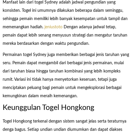
Manfaat lain dari togel Sydney adalah jadwal pengundian yang
konsisten. Togel ini umumnya dilakukan beberapa dalam seminggu,
sehingga pemain memiliki lebih banyak kesempatan untuk tampil dan
memenangkan hadiah.
jeniustoto
Dengan adanya jadwal tetap,
pemain dapat lebih senang menyusun strategi dan mengatur taruhan
mereka berdasarkan dengan waktu pengundian.
Permainan togel Sydney juga memberikan berbagai jenis taruhan yang
seru. Pemain dapat mengambil dari berbagai jenis permainan, mulai
dari taruhan biasa hingga taruhan kombinasi yang lebih kompleks
rumit. Variasi ini tidak hanya menyetorkan keseruan, tetapi juga
menciptakan peluang bagi pemain untuk mengeksplorasi berbagai
kemungkinan dalam meraih kemenangan.
Keunggulan Togel Hongkong
Togel Hongkong terkenal dengan sistem sangat jelas serta teraturnya
denga bagus. Setiap undian undian diumumkan dan dapat diakses