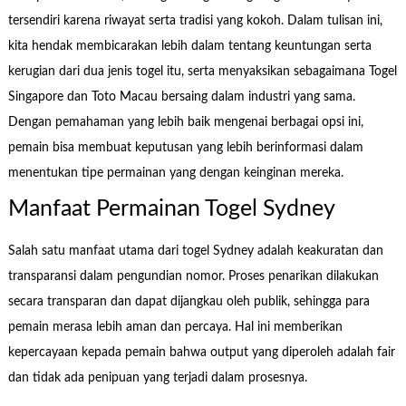
tersendiri karena riwayat serta tradisi yang kokoh. Dalam tulisan ini,
kita hendak membicarakan lebih dalam tentang keuntungan serta
kerugian dari dua jenis togel itu, serta menyaksikan sebagaimana Togel
Singapore dan Toto Macau bersaing dalam industri yang sama.
Dengan pemahaman yang lebih baik mengenai berbagai opsi ini,
pemain bisa membuat keputusan yang lebih berinformasi dalam
menentukan tipe permainan yang dengan keinginan mereka.
Manfaat Permainan Togel Sydney
Salah satu manfaat utama dari togel Sydney adalah keakuratan dan
transparansi dalam pengundian nomor. Proses penarikan dilakukan
secara transparan dan dapat dijangkau oleh publik, sehingga para
pemain merasa lebih aman dan percaya. Hal ini memberikan
kepercayaan kepada pemain bahwa output yang diperoleh adalah fair
dan tidak ada penipuan yang terjadi dalam prosesnya.