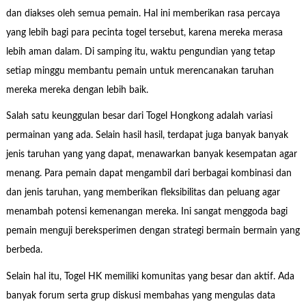
dan diakses oleh semua pemain. Hal ini memberikan rasa percaya
yang lebih bagi para pecinta togel tersebut, karena mereka merasa
lebih aman dalam. Di samping itu, waktu pengundian yang tetap
setiap minggu membantu pemain untuk merencanakan taruhan
mereka mereka dengan lebih baik.
Salah satu keunggulan besar dari Togel Hongkong adalah variasi
permainan yang ada. Selain hasil hasil, terdapat juga banyak banyak
jenis taruhan yang yang dapat, menawarkan banyak kesempatan agar
menang. Para pemain dapat mengambil dari berbagai kombinasi dan
dan jenis taruhan, yang memberikan fleksibilitas dan peluang agar
menambah potensi kemenangan mereka. Ini sangat menggoda bagi
pemain menguji bereksperimen dengan strategi bermain bermain yang
berbeda.
Selain hal itu, Togel HK memiliki komunitas yang besar dan aktif. Ada
banyak forum serta grup diskusi membahas yang mengulas data