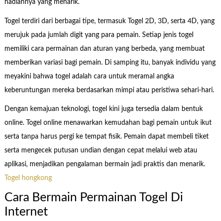
hadiahnya yang menarik.
Togel terdiri dari berbagai tipe, termasuk Togel 2D, 3D, serta 4D, yang
merujuk pada jumlah digit yang para pemain. Setiap jenis togel
memiliki cara permainan dan aturan yang berbeda, yang membuat
memberikan variasi bagi pemain. Di samping itu, banyak individu yang
meyakini bahwa togel adalah cara untuk meramal angka
keberuntungan mereka berdasarkan mimpi atau peristiwa sehari-hari.
Dengan kemajuan teknologi, togel kini juga tersedia dalam bentuk
online. Togel online menawarkan kemudahan bagi pemain untuk ikut
serta tanpa harus pergi ke tempat fisik. Pemain dapat membeli tiket
serta mengecek putusan undian dengan cepat melalui web atau
aplikasi, menjadikan pengalaman bermain jadi praktis dan menarik.
Togel hongkong
Cara Bermain Permainan Togel Di
Internet