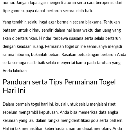
nomor. Jangan lupa agar mengerti aturan serta cara beroperasi dari
tipe game supaya dapat bertaruh secara lebih baik.
Yang terakhir, selalu ingat agar bermain secara bijaksana. Tentukan
batasan untuk dirimu sendiri dalam hal lama waktu dan uang yang
akan dipertaruhkan. Hindari terbawa suasana serta selalu bertaruh
dengan keadaan ruang. Permainan togel online seharusnya menjadi
sarana hiburan, bukanlah beban. Rasakan petualangan bertaruh Anda
serta semoga nasib baik selalu menyertai kamu pada taruhan yang
Anda lakukan.
Panduan serta Tips Permainan Togel
Hari Ini
Dalam bermain togel hari ini, krusial untuk selalu menjalani riset
sebelum mengambil keputusan. Anda bisa memeriksa data angka
keluaran yang lalu dalam rangka mengidentifikasi pola serta pattern.
Hal ini tak memastikan keberhasilan, namun dapat menolong Anda