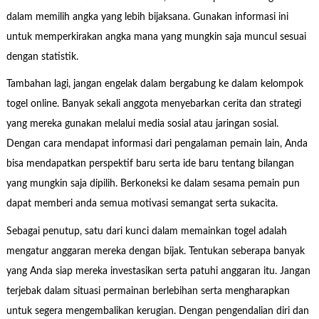
dalam memilih angka yang lebih bijaksana. Gunakan informasi ini
untuk memperkirakan angka mana yang mungkin saja muncul sesuai
dengan statistik.
Tambahan lagi, jangan engelak dalam bergabung ke dalam kelompok
togel online. Banyak sekali anggota menyebarkan cerita dan strategi
yang mereka gunakan melalui media sosial atau jaringan sosial.
Dengan cara mendapat informasi dari pengalaman pemain lain, Anda
bisa mendapatkan perspektif baru serta ide baru tentang bilangan
yang mungkin saja dipilih. Berkoneksi ke dalam sesama pemain pun
dapat memberi anda semua motivasi semangat serta sukacita.
Sebagai penutup, satu dari kunci dalam memainkan togel adalah
mengatur anggaran mereka dengan bijak. Tentukan seberapa banyak
yang Anda siap mereka investasikan serta patuhi anggaran itu. Jangan
terjebak dalam situasi permainan berlebihan serta mengharapkan
untuk segera mengembalikan kerugian. Dengan pengendalian diri dan