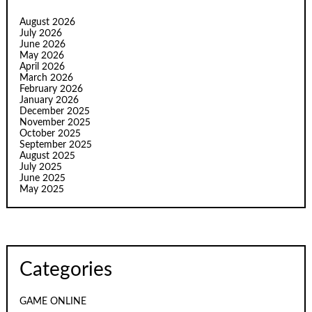
August 2026
July 2026
June 2026
May 2026
April 2026
March 2026
February 2026
January 2026
December 2025
November 2025
October 2025
September 2025
August 2025
July 2025
June 2025
May 2025
Categories
GAME ONLINE