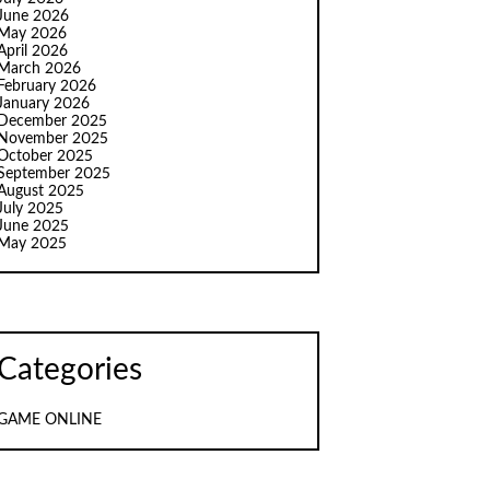
June 2026
May 2026
April 2026
March 2026
February 2026
January 2026
December 2025
November 2025
October 2025
September 2025
August 2025
July 2025
June 2025
May 2025
Categories
GAME ONLINE