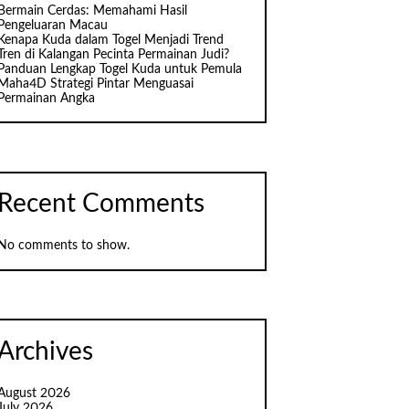
Bermain Cerdas: Memahami Hasil
Pengeluaran Macau
Kenapa Kuda dalam Togel Menjadi Trend
Tren di Kalangan Pecinta Permainan Judi?
Panduan Lengkap Togel Kuda untuk Pemula
Maha4D Strategi Pintar Menguasai
Permainan Angka
Recent Comments
No comments to show.
Archives
August 2026
July 2026