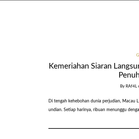
G
Kemeriahan Siaran Langsun
Penuh
By
RAf4L
Di tengah kehebohan dunia perjudian, Macau L
undian. Setiap harinya, ribuan menunggu deng